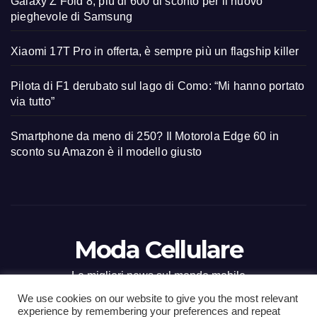
Galaxy Z Fold 8, più di 600 di sconto per il nuovo
pieghevole di Samsung
Xiaomi 17T Pro in offerta, è sempre più un flagship killer
Pilota di F1 derubato sul lago di Como: “Mi hanno portato
via tutto”
Smartphone da meno di 250? Il Motorola Edge 60 in
sconto su Amazon è il modello giusto
Moda Cellulare
Le migliori news sul mondo mobile
We use cookies on our website to give you the most relevant
experience by remembering your preferences and repeat