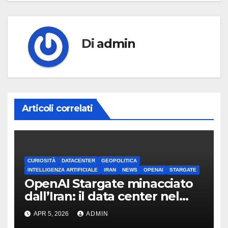
Di
admin
Articoli correlati
CURIOSITÀ
DATACENTER
GEOPOLITICA
INTELLIGENZA ARTIFICIALE
IRAN
NEWS
OPENAI
STARGATE
OpenAI Stargate minacciato
dall’Iran: il data center nel
mirino
APR 5, 2026
ADMIN