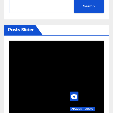
Search
Posts Slider
AMAZON
AUDIO
G