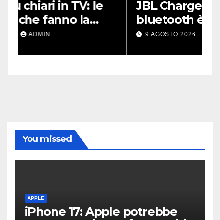
JBL Charge 5: lo speaker
P
bluetooth è a metà prezzo
l
su Amazon
a
9 AGOSTO 2026
ADMIN
You missed
APPLE
iPhone 17: Apple potrebbe