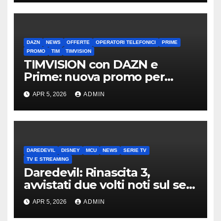
DAZN
NEWS
OFFERTE
OPERATORI TELEFONICI
PRIME
PROMO
TIM
TIMVISION
TIMVISION con DAZN e
Prime: nuova promo per
clienti TIM
APR 5, 2026
ADMIN
DAREDEVIL
DISNEY
MCU
NEWS
SERIE TV
TV E STREAMING
Daredevil: Rinascita 3,
avvistati due volti noti sul set
di New York
APR 5, 2026
ADMIN