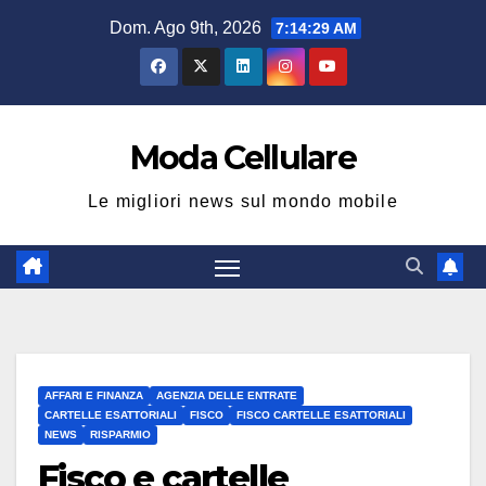
Salta
Dom. Ago 9th, 2026
7:14:30 AM
al
contenuto
Moda Cellulare
Le migliori news sul mondo mobile
AFFARI E FINANZA
AGENZIA DELLE ENTRATE
CARTELLE ESATTORIALI
FISCO
FISCO CARTELLE ESATTORIALI
NEWS
RISPARMIO
Fisco e cartelle