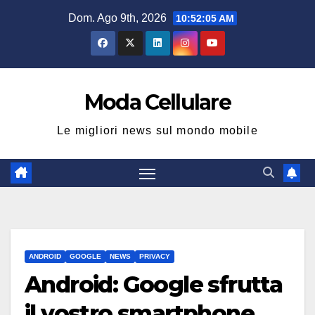
Salta
Dom. Ago 9th, 2026
10:52:05 AM
al
contenuto
Moda Cellulare
Le migliori news sul mondo mobile
ANDROID
GOOGLE
NEWS
PRIVACY
Android: Google sfrutta
il vostro smartphone