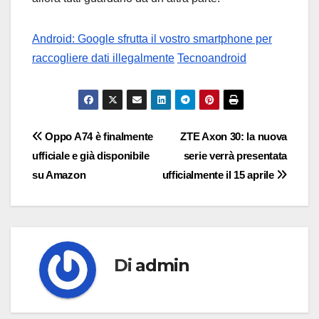
Android: Google sfrutta il vostro smartphone per
raccogliere dati illegalmente
Tecnoandroid
Navigazione
Oppo A74 è finalmente
ZTE Axon 30: la nuova
ufficiale e già disponibile
serie verrà presentata
articoli
su Amazon
ufficialmente il 15 aprile
Di
admin