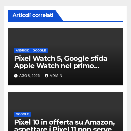
Articoli correlati
ANDROID
GOOGLE
Pixel Watch 5, Google sfida
Apple Watch nel primo
teaser: “sembra un orologio”
AGO 8, 2026
ADMIN
GOOGLE
Pixel 10 in offerta su Amazon,
aspettare i Pixel 11 non serve