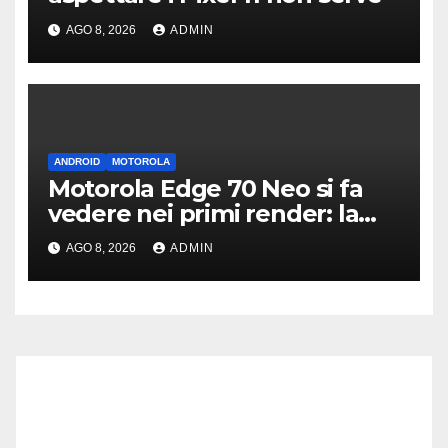
AGO 8, 2026
ADMIN
ANDROID
MOTOROLA
Motorola Edge 70 Neo si fa
vedere nei primi render: la
fotocamera è da 200 MP
AGO 8, 2026
ADMIN