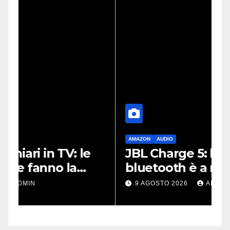
AMAZON
AUDIO
G
JBL Charge 5: lo speaker
P
bluetooth è a metà prezzo
l
su Amazon
a
9 AGOSTO 2026
ADMIN