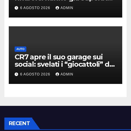
100 miliardi di dollari
6 AGOSTO 2026
ADMIN
AUTO
CR7 apre il suo garage sui
social: svelati i “giocattoli” da
oltre 40 milioni
6 AGOSTO 2026
ADMIN
RECENT