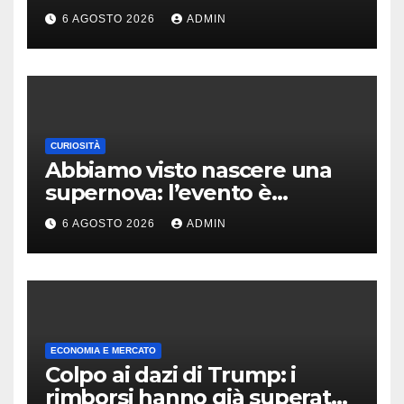
7 pollici e batteria enorme
6 AGOSTO 2026
ADMIN
CURIOSITÀ
Abbiamo visto nascere una
supernova: l’evento è
rarissimo
6 AGOSTO 2026
ADMIN
ECONOMIA E MERCATO
Colpo ai dazi di Trump: i
rimborsi hanno già superato i