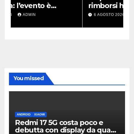
rimborsi hanno già superato
s
i 100 miliardi di dollari
d
6 AGOSTO 2026
ADMIN
You missed
ANDROID
XIAOMI
Redmi 17 5G costa poco e
debutta con display da quasi