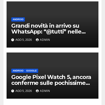
ANDROID
Grandi novità in arrivo su
WhatsApp: “@tutti” nelle
chat di gruppo e non solo
AGO 5, 2026
ADMIN
ANDROID
GOOGLE
Google Pixel Watch 5, ancora
conferme sulle pochissime
novità hardware
AGO 5, 2026
ADMIN