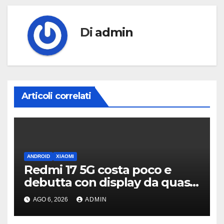
Di
admin
Articoli correlati
ANDROID
XIAOMI
Redmi 17 5G costa poco e
debutta con display da quasi
7 pollici e batteria enorme
AGO 6, 2026
ADMIN