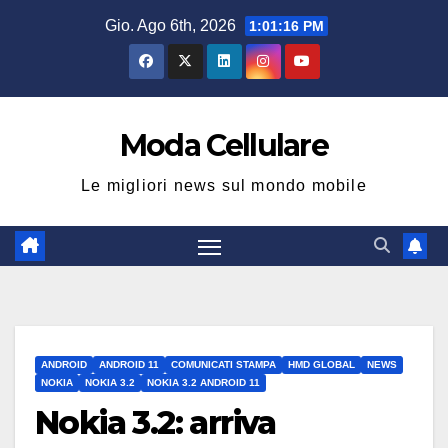
Salta
Gio. Ago 6th, 2026
1:01:16 PM
al
contenuto
Moda Cellulare
Le migliori news sul mondo mobile
ANDROID
ANDROID 11
COMUNICATI STAMPA
HMD GLOBAL
NEWS
NOKIA
NOKIA 3.2
NOKIA 3.2 ANDROID 11
Nokia 3.2: arriva