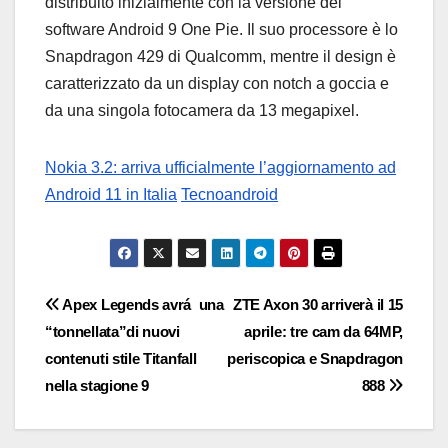
distribuito inizialmente con la versione del
software Android 9 One Pie. Il suo processore è lo
Snapdragon 429 di Qualcomm, mentre il design è
caratterizzato da un display con notch a goccia e
da una singola fotocamera da 13 megapixel.
Nokia 3.2: arriva ufficialmente l’aggiornamento ad
Android 11 in Italia
Tecnoandroid
Navigazione
Apex Legends avrá una
ZTE Axon 30 arriverà il 15
“tonnellata”di nuovi
aprile: tre cam da 64MP,
articoli
contenuti stile Titanfall
periscopica e Snapdragon
nella stagione 9
888