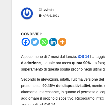
Di
admin
APR 6, 2021
CONDIVIDI:
A poco meno di 7 mesi dal lancio
,
iOS 14
ha raggiu
d’adozione
, il quale ora tocca
quota 90%
. La foto
superamento di questa soglia proprio negli ultimi gi
Secondo le rilevazioni, infatti, l’ultima versione d
presente sul
90,46% dei dispositivi attivi
, mentre 
altamente interessante, in quanto ci permette di ca
aggiornare il proprio dispositivo. Ricordiamo infat
aggiornati ad iOS 14.