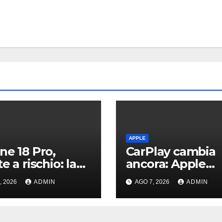
APPLE
ne 18 Pro,
CarPlay cambia
e a rischio: la
ancora: Apple
nza di DRAM
aggiorna Musica
, 2026
ADMIN
AGO 7, 2026
ADMIN
ebbe far
Podcast in auto
tare le consegne