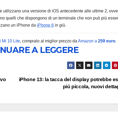
he utilizzano una versione di iOS antecedente alle ultime 2, ovver
adono quelli che dispongono di un terminale che non può più esse
lizzano un iPhone da
iPhone 6
in giù.
ANDROID
SAMSU
Samsu
 Mi 10 Lite
, compralo al miglior prezzo da
Amazon a
259 euro
.
INUARE A LEGGERE
Galaxy:
strum
9 AGOSTO 2
integr
liberar
ivo
iPhone 13: la tacca del display potrebbe e
piú piccola, nuovi detta
sullo
smart