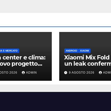
A E MERCATO
ANDROID
XIAOMI
 center e clima:
Xiaomi Mix Fold 
uovo progetto
un leak conferm
on riapre il
design a passap
OSTO 2026
ADMIN
9 AGOSTO 2026
ADM
ttito sulle
e HyperOS 4
sioni