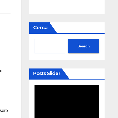
Cerca
Search
o il
Posts Slider
ssere