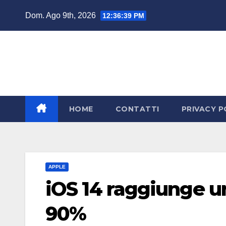
Salta
Dom. Ago 9th, 2026
12:36:40 PM
al
contenuto
HOME
CONTATTI
PRIVACY P
APPLE
iOS 14 raggiunge u
90%