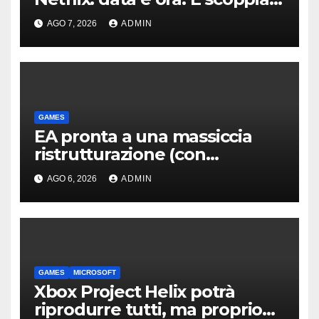
la polemica
AGO 7, 2026
ADMIN
GAMES
EA pronta a una massiccia
ristrutturazione (con
licenziamenti) dopo l’addio
AGO 6, 2026
ADMIN
alla Borsa?
GAMES
MICROSOFT
Xbox Project Helix potrà
riprodurre tutti, ma proprio