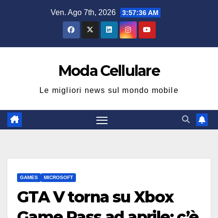
Salta
Ven. Ago 7th, 2026
3:57:37 AM
al
contenuto
Moda Cellulare
Le migliori news sul mondo mobile
GAMES
MICROSOFT
GTA V torna su Xbox
Game Pass ad aprile: c’è