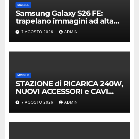
MOBILE
Samsung Galaxy S26 FE:
trapelano immagini ad alta
risoluzione e dettagli sul
7 AGOSTO 2026
ADMIN
design
MOBILE
STAZIONE di RICARICA 240W,
NUOVI ACCESSORI e CAVI
40Gb SBS
7 AGOSTO 2026
ADMIN