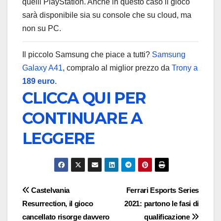
quelli PlayStation. Anche in questo caso il gioco
sarà disponibile sia su console che su cloud, ma
non su PC.
Il piccolo Samsung che piace a tutti?
Samsung
Galaxy A41
, compralo al miglior prezzo da
Trony a
189 euro
.
CLICCA QUI PER
CONTINUARE A
LEGGERE
Navigazione
Castelvania
Ferrari Esports Series
Resurrection, il gioco
2021: partono le fasi di
articoli
cancellato risorge davvero
qualificazione