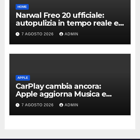
HOME
Narwal Freo 20 ufficiale:
autopulizia in tempo reale e
speciale design in tessuto
7 AGOSTO 2026
ADMIN
APPLE
CarPlay cambia ancora:
Apple aggiorna Musica e
Podcast in auto
7 AGOSTO 2026
ADMIN