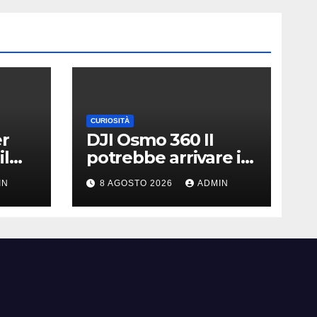
CURIOSITÀ
er
DJI Osmo 360 II
il
potrebbe arrivare il
|
13 agosto | Nuovo
IN
8 AGOSTO 2026
ADMIN
teaser