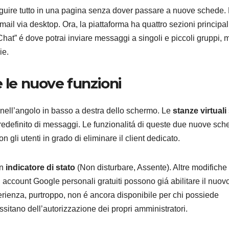
eseguire tutto in una pagina senza dover passare a nuove schede.
mail via desktop. Ora, la piattaforma ha quattro sezioni principal
 “Chat” é dove potrai inviare messaggi a singoli e piccoli gruppi, 
ie.
CURIOSITÀ
I prodo
 le nuove funzioni
la Sma
 nell’angolo in basso a destra dello schermo. Le
stanze virtuali
Home 
8 AGOSTO 2
redefinito di messaggi. Le funzionalitá di queste due nuove sch
vendut
n gli utenti in grado di eliminare il client dedicato.
luglio 
n
indicatore di stato
(Non disturbare, Assente). Altre modifiche
i account Google personali gratuiti possono giá abilitare il nuov
erienza, purtroppo, non é ancora disponibile per chi possiede
ssitano dell’autorizzazione dei propri amministratori.