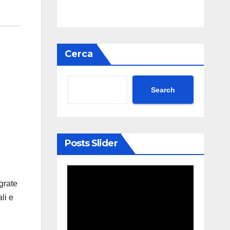
Cerca
Search
Posts Slider
grate
li e