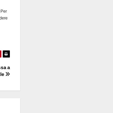
 Per
edere
ssa a
ale