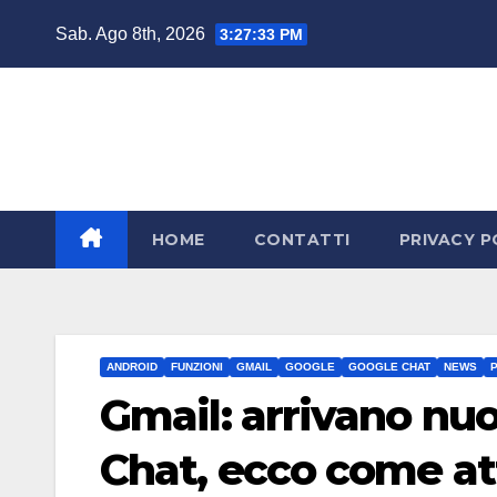
Salta
Sab. Ago 8th, 2026
3:27:34 PM
al
contenuto
HOME
CONTATTI
PRIVACY P
ANDROID
FUNZIONI
GMAIL
GOOGLE
GOOGLE CHAT
NEWS
Gmail: arrivano nu
Chat, ecco come at