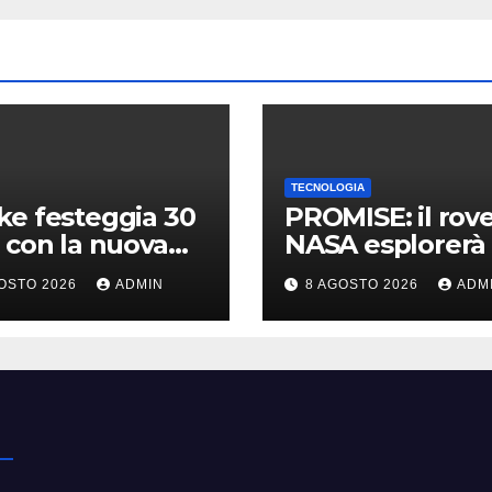
TECNOLOGIA
e festeggia 30
PROMISE: il rov
 con la nuova
NASA esplorerà 
nsione gratuita
polo sud lunare 
OSTO 2026
ADMIN
8 AGOSTO 2026
ADM
n of The
Cosa sappiamo
hine