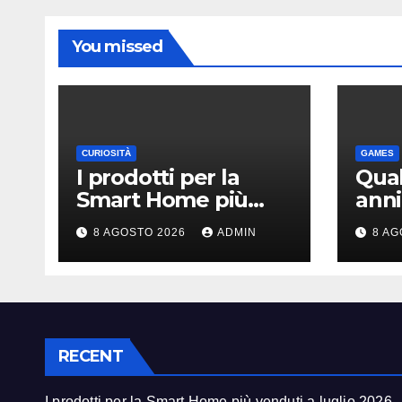
You missed
CURIOSITÀ
GAMES
I prodotti per la
Quak
Smart Home più
anni
venduti a luglio
espa
8 AGOSTO 2026
ADMIN
8 AG
2026
Daw
Mac
RECENT
I prodotti per la Smart Home più venduti a luglio 2026