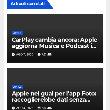
Articoli correlati
APPLE
CarPlay cambia ancora: Apple
aggiorna Musica e Podcast in
auto
AGO 7, 2026
ADMIN
APPLE
Apple nei guai per l’app Foto:
raccoglierebbe dati senza
consenso
AGO 4, 2026
ADMIN