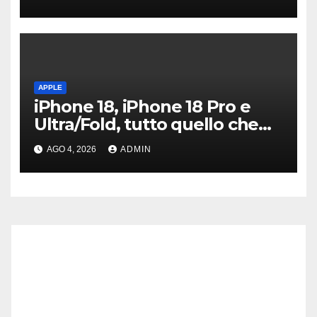
APPLE
iPhone 18, iPhone 18 Pro e
Ultra/Fold, tutto quello che
sappiamo ad oggi
AGO 4, 2026
ADMIN