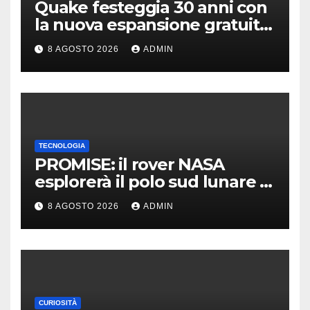
Quake festeggia 30 anni con
la nuova espansione gratuita
Dawn of The Machine
8 AGOSTO 2026
ADMIN
TECNOLOGIA
PROMISE: il rover NASA
esplorerà il polo sud lunare |
Cosa sappiamo
8 AGOSTO 2026
ADMIN
CURIOSITÀ