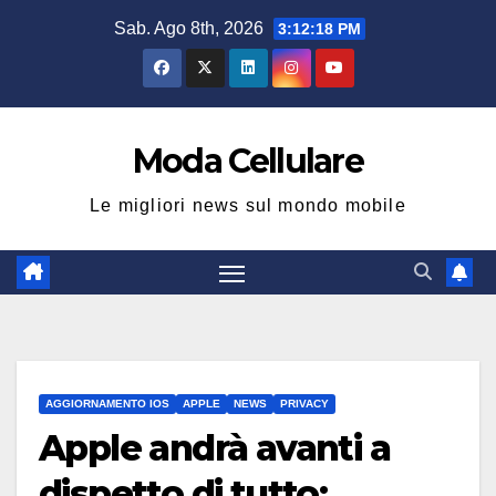
Salta
Sab. Ago 8th, 2026
3:12:19 PM
al
contenuto
Moda Cellulare
Le migliori news sul mondo mobile
AGGIORNAMENTO IOS
APPLE
NEWS
PRIVACY
Apple andrà avanti a
dispetto di tutto: