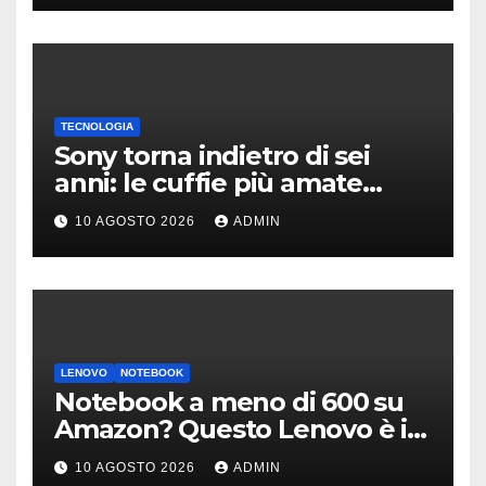
TECNOLOGIA
Sony torna indietro di sei
anni: le cuffie più amate
potrebbero rinascere
10 AGOSTO 2026
ADMIN
LENOVO
NOTEBOOK
Notebook a meno di 600 su
Amazon? Questo Lenovo è il
modello giusto (anche a rate)
10 AGOSTO 2026
ADMIN