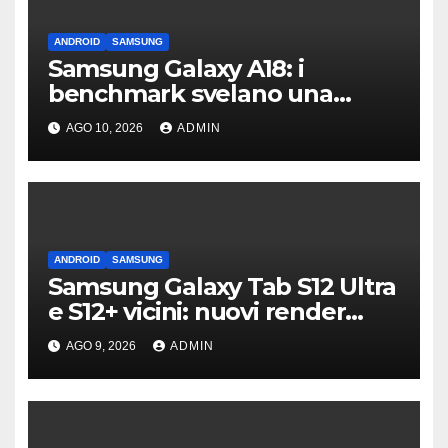
ANDROID
SAMSUNG
Samsung Galaxy A18: i
benchmark svelano una
scheda tecnica senza
AGO 10, 2026
ADMIN
sorprese
ANDROID
SAMSUNG
Samsung Galaxy Tab S12 Ultra
e S12+ vicini: nuovi render
confermano il design
AGO 9, 2026
ADMIN