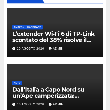
AMAZON
HARDWARE
L’extender Wi-Fi 6 di TP-Link
scontato del 38% risolve il
problema delle zone morte
10 AGOSTO 2026
ADMIN
AUTO
Dall’Italia a Capo Nord su
un’Ape camperizzata:
l’incredibile impresa di
10 AGOSTO 2026
ADMIN
Francesco