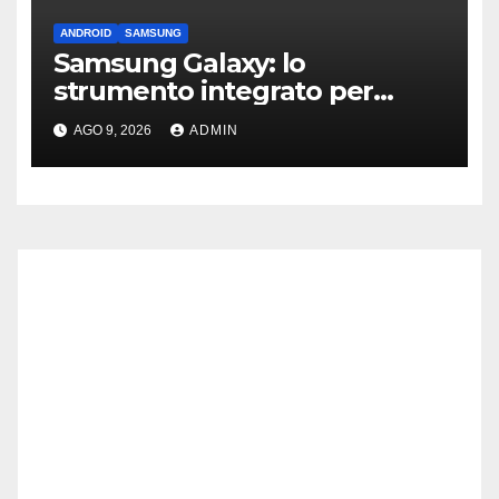
ANDROID
SAMSUNG
Samsung Galaxy: lo
strumento integrato per
liberare spazio sullo
AGO 9, 2026
ADMIN
smartphone