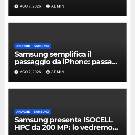
primi avvistamenti
AGO 7, 2026
ADMIN
ANDROID
SAMSUNG
Samsung semplifica il
passaggio da iPhone: passa
WhatsApp e c’è l’assistenza
AGO 7, 2026
ADMIN
ANDROID
SAMSUNG
Samsung presenta ISOCELL
HPC da 200 MP: lo vedremo
sui Galaxy S27?