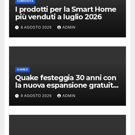
CURIOSITÀ
I prodotti per la Smart Home
più venduti a luglio 2026
8 AGOSTO 2026
ADMIN
GAMES
Quake festeggia 30 anni con
la nuova espansione gratuita
Dawn of The Machine
8 AGOSTO 2026
ADMIN