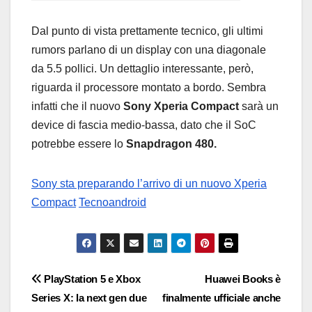
Dal punto di vista prettamente tecnico, gli ultimi
rumors parlano di un display con una diagonale
da 5.5 pollici. Un dettaglio interessante, però,
riguarda il processore montato a bordo. Sembra
infatti che il nuovo
Sony Xperia Compact
sarà un
device di fascia medio-bassa, dato che il SoC
potrebbe essere lo
Snapdragon 480.
Sony sta preparando l’arrivo di un nuovo Xperia
Compact
Tecnoandroid
Navigazione
PlayStation 5 e Xbox
Huawei Books è
Series X: la next gen due
finalmente ufficiale anche
articoli