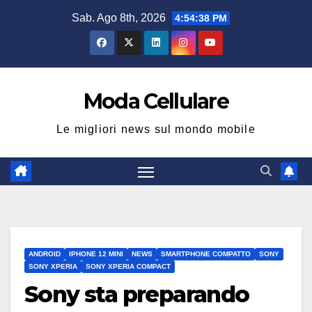
Salta
Sab. Ago 8th, 2026
4:54:39 PM
al
contenuto
Moda Cellulare
Le migliori news sul mondo mobile
ANDROID
IPHONE 12 MINI
NEWS
SMARTPHONE COMPATTO
SONY
SONY XPERIA
SONY XPERIA COMPACT
Sony sta preparando