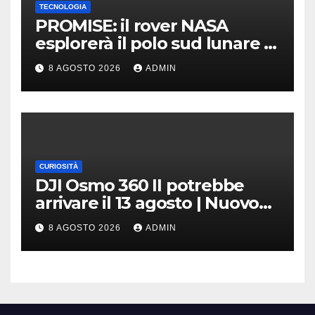
TECNOLOGIA
PROMISE: il rover NASA
esplorerà il polo sud lunare |
Cosa sappiamo
8 AGOSTO 2026
ADMIN
CURIOSITÀ
DJI Osmo 360 II potrebbe
arrivare il 13 agosto | Nuovo
teaser
8 AGOSTO 2026
ADMIN