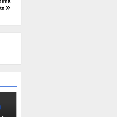
forma
nte