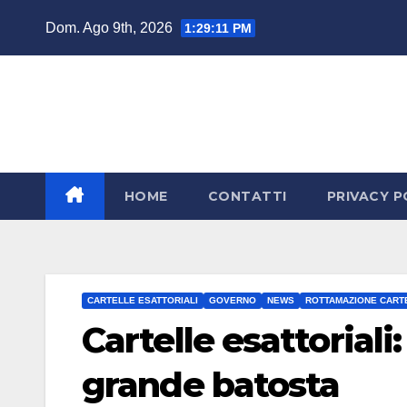
Salta
Dom. Ago 9th, 2026
1:29:13 PM
al
contenuto
HOME
CONTATTI
PRIVACY P
CARTELLE ESATTORIALI
GOVERNO
NEWS
ROTTAMAZIONE CARTE
Cartelle esattoriali
grande batosta