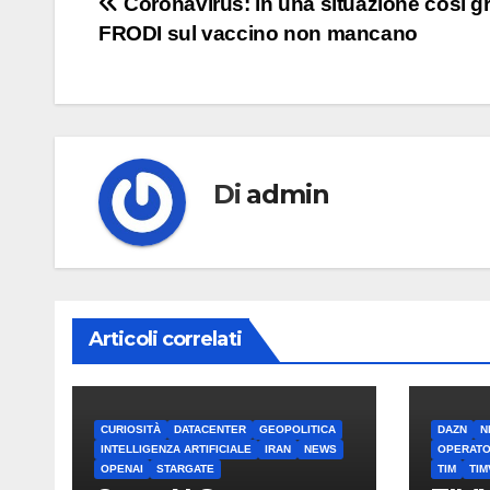
Navigazione
Coronavirus: in una situazione così gr
FRODI sul vaccino non mancano
articoli
Di
admin
Articoli correlati
CURIOSITÀ
DATACENTER
GEOPOLITICA
DAZN
N
INTELLIGENZA ARTIFICIALE
IRAN
NEWS
OPERATO
OPENAI
STARGATE
TIM
TIM