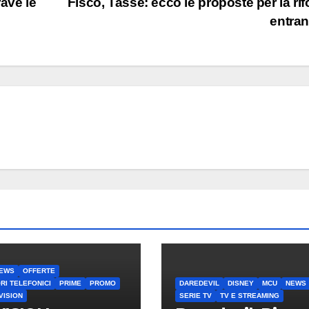
ave le
Fisco, Tasse: ecco le proposte per la ri
entra
EWS
OFFERTE
RI TELEFONICI
PRIME
PROMO
DAREDEVIL
DISNEY
MCU
NEWS
VISION
SERIE TV
TV E STREAMING