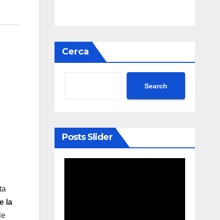
Cerca
Search
Posts Slider
ta
e la
le