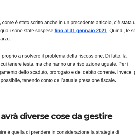
 come è stato scritto anche in un precedente articolo, c’è stata 
le quali sono state sospese
fino al 31 gennaio 2021
. Quindi, le
ANDROID
SAMSU
marzo.
Samsu
Galaxy:
prio a risolvere il problema della riscossione. Di fatto, la
a cui tenere testa, ma che hanno una risoluzione uguale. Per i
strum
9 AGOSTO 2
pagamento dello scaduto, prorogato e del debito corrente. Invece, 
integr
iù possibile, tenendo conto dell’attuale pressione fiscale.
liberar
sullo
smart
to avrà diverse cose da gestire
re è quella di prendere in considerazione la strategia di