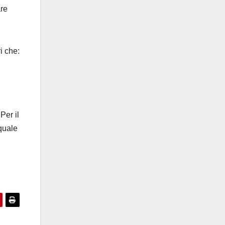
are
i che:
Per il
quale