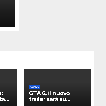
lay
GAMES
:
GTA 6, il nuovo
ta
trailer sarà su
Netflix: data e ora. E