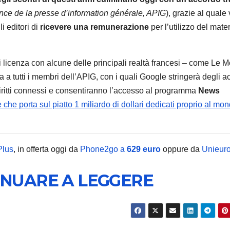
ance de la presse d’information générale, APIG
), grazie al quale
 editori di
ricevere una remunerazione
per l’utilizzo del mate
 licenza con alcune delle principali realtà francesi – come Le 
HOME
Narwal
a a tutti i membri dell’APIG, con i quali Google stringerà degli a
diritti connessi e consentiranno l’accesso al programma
News
20 uffi
 che porta sul piatto 1 miliardo di dollari dedicati proprio al mo
autopul
7 AGOSTO 2
tempo 
Plus
, in offerta oggi da
Phone2go a
629 euro
oppure da
Unieuro
specia
design
INUARE A LEGGERE
tessut