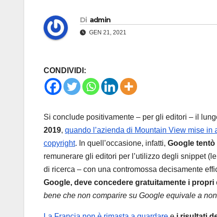
Di
admin
GEN 21, 2021
CONDIVIDI:
Si conclude positivamente – per gli editori – il lun
2019
,
quando l’azienda di Mountain View mise in 
copyright
. In quell’occasione, infatti,
Google tentò 
remunerare gli editori per l’utilizzo degli snippet (
di ricerca – con una contromossa decisamente eff
Google, deve concedere gratuitamente i propri dir
bene che non comparire su Google equivale a non 
La Francia non è rimasta a guardare
e
i risultati 