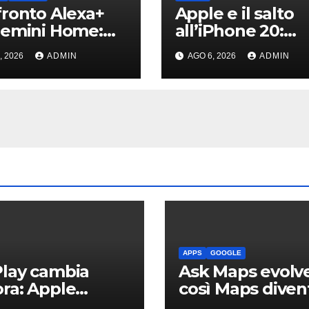
ronto Alexa+
Apple e il salto
emini Home:
all’iPhone 20:
 è l’assistente
svelati i primi
, 2026
ADMIN
AGO 6, 2026
ADMIN
iore | Video
dettagli sui disp
dei futuri top di
gamma
APPS
GOOGLE
lay cambia
Ask Maps evolve
ra: Apple
così Maps diven
orna Musica e
più intelligente