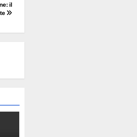
e: il
nte