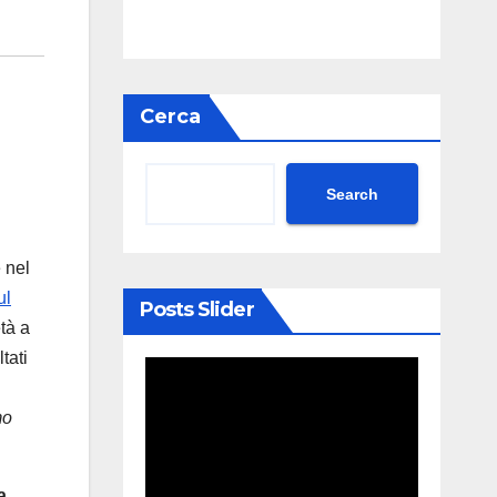
Cerca
Search
 nel
ul
Posts Slider
tà a
tati
mo
a