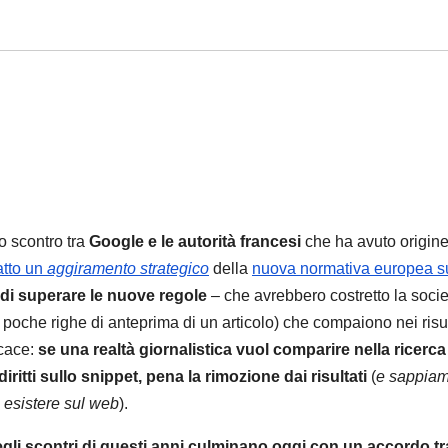
go scontro tra
Google e le autorità francesi
che ha avuto origine
atto un
aggiramento strategico
della
nuova normativa europea s
di superare le nuove regole
– che avrebbero costretto la socie
le poche righe di anteprima di un articolo) che compaiono nei risul
icace:
se una realtà giornalistica vuol comparire nella ricerca
itti sullo snippet, pena la rimozione dai risultati
(
e sappia
esistere sul web
).
degli scontri di questi anni culminano oggi con un accordo tr