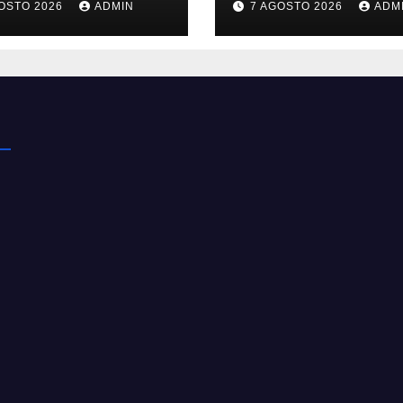
OSTO 2026
ADMIN
7 AGOSTO 2026
ADM
ast in auto
grazie a Gemini