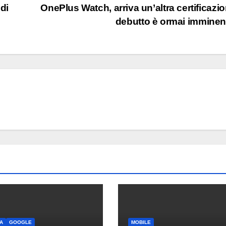
 di
OnePlus Watch, arriva un’altra certificazion
debutto è ormai immine
A
GOOGLE
MOBILE