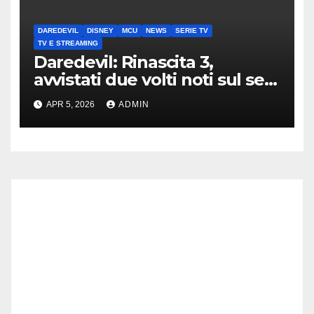
DAREDEVIL
DISNEY
MCU
NEWS
SERIE TV
TV E STREAMING
Daredevil: Rinascita 3,
avvistati due volti noti sul set
di New York
APR 5, 2026
ADMIN