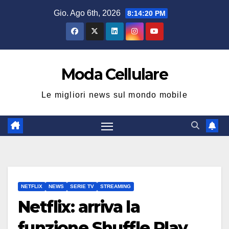
Salta
Gio. Ago 6th, 2026
8:14:20 PM
al
contenuto
Moda Cellulare
Le migliori news sul mondo mobile
NETFLIX
NEWS
SERIE TV
STREAMING
Netflix: arriva la
funzione Shuffle Play,