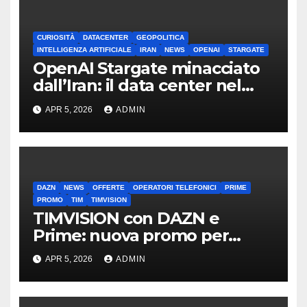
CURIOSITÀ
DATACENTER
GEOPOLITICA
INTELLIGENZA ARTIFICIALE
IRAN
NEWS
OPENAI
STARGATE
OpenAI Stargate minacciato
dall’Iran: il data center nel
mirino
APR 5, 2026
ADMIN
DAZN
NEWS
OFFERTE
OPERATORI TELEFONICI
PRIME
PROMO
TIM
TIMVISION
TIMVISION con DAZN e
Prime: nuova promo per
clienti TIM
APR 5, 2026
ADMIN