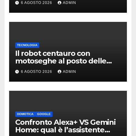
6 AGOSTO 2026
ADMIN
TECNOLOGIA
Il robot centauro con
motoseghe al posto delle
mani è pronto per le missioni
6 AGOSTO 2026
ADMIN
impossibili
DOMOTICA
GOOGLE
Confronto Alexa+ VS Gemini
Home: qual è l’assistente