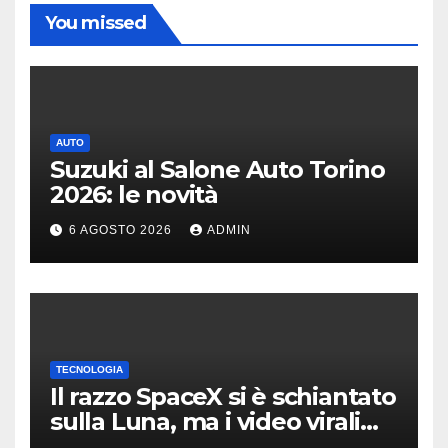
You missed
AUTO
Suzuki al Salone Auto Torino
2026: le novità
6 AGOSTO 2026
ADMIN
TECNOLOGIA
Il razzo SpaceX si è schiantato
sulla Luna, ma i video virali
erano quasi tutti falsi