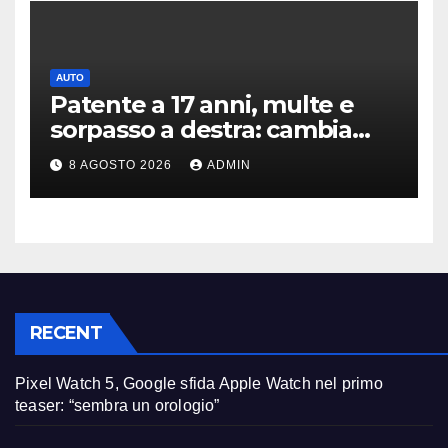
AUTO
Patente a 17 anni, multe e
sorpasso a destra: cambia
tutto, nuove regole allo
8 AGOSTO 2026
ADMIN
studio
RECENT
Pixel Watch 5, Google sfida Apple Watch nel primo
teaser: “sembra un orologio”