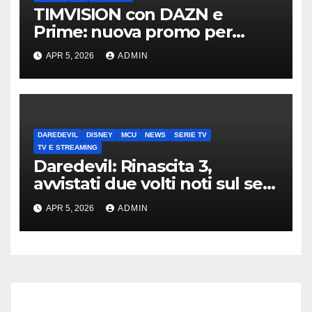
TIMVISION con DAZN e
Prime: nuova promo per
clienti TIM
APR 5, 2026
ADMIN
DAREDEVIL
DISNEY
MCU
NEWS
SERIE TV
TV E STREAMING
Daredevil: Rinascita 3,
avvistati due volti noti sul set
di New York
APR 5, 2026
ADMIN