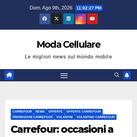
Salta
Dom. Ago 9th, 2026
11:02:27 PM
al
contenuto
Moda Cellulare
Le migliori news sul mondo mobile
CARREFOUR
NEWS
OFFERTE
OFFERTE CARREFOUR
PROMOZIONI CARREFOUR
VOLANTINI
VOLANTINO CARREFOUR
Carrefour: occasioni a