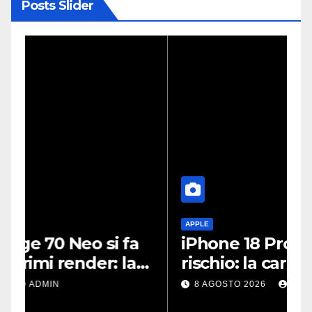
Posts Slider
APPLE
iPhone 18 Pro, scorte a
P
rischio: la carenza di DRAM
s
potrebbe far slittare le
t
8 AGOSTO 2026
ADMIN
consegne
s