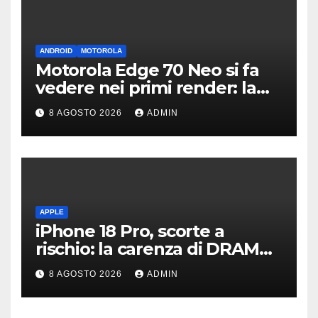
ANDROID
MOTOROLA
Motorola Edge 70 Neo si fa
vedere nei primi render: la
fotocamera è da 200 MP
8 AGOSTO 2026
ADMIN
APPLE
iPhone 18 Pro, scorte a
rischio: la carenza di DRAM
potrebbe far slittare le
8 AGOSTO 2026
ADMIN
consegne