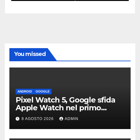
You missed
ANDROID
GOOGLE
Pixel Watch 5, Google sfida
Apple Watch nel primo
teaser: “sembra un orologio”
8 AGOSTO 2026
ADMIN