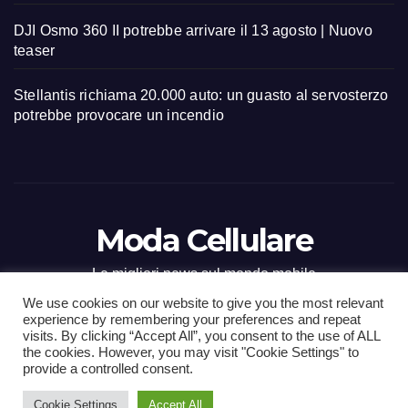
DJI Osmo 360 II potrebbe arrivare il 13 agosto | Nuovo
teaser
Stellantis richiama 20.000 auto: un guasto al servosterzo
potrebbe provocare un incendio
Moda Cellulare
Le migliori news sul mondo mobile
We use cookies on our website to give you the most relevant
experience by remembering your preferences and repeat
visits. By clicking “Accept All”, you consent to the use of ALL
the cookies. However, you may visit "Cookie Settings" to
Proudly powered by WordPress
|
Tema: Newsup di
Themeansar
.
provide a controlled consent.
Cookie Settings
Accept All
Home
Contact
CONTATTI
Privacy Policy