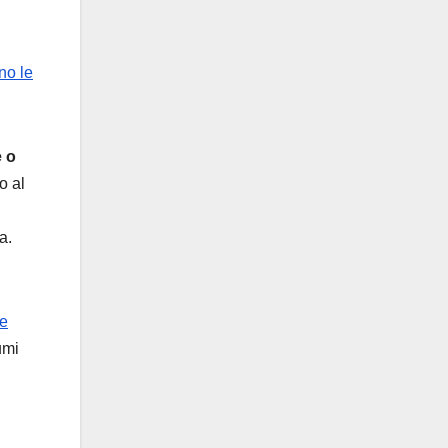
no le
 o
o al
a.
te
umi