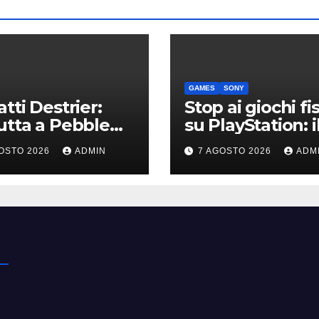
GAMES
SONY
tti Destrier:
Stop ai giochi fis
tta a Pebble
su PlayStation: i
h la one-off
nuovo avviso di
OSTO 2026
ADMIN
7 AGOSTO 2026
ADM
vata dalla Bolide
Sony è l’ennesi
conferma