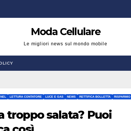
Moda Cellulare
Le migliori news sul mondo mobile
OLICY
ENEL
LETTURA CONTATORE
LUCE E GAS
NEWS
RETTIFICA BOLLETTA
RISPARMIO
a troppo salata? Puoi
ca così