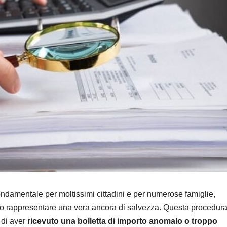
ECONOMIA E MERC
TikTok
250 pos
lavoro 
7 AGOSTO 2
Nashvil
motivi 
scelta
ndamentale per moltissimi cittadini e per numerose famiglie,
o rappresentare una vera ancora di salvezza. Questa procedur
 di aver
ricevuto una bolletta di importo anomalo o troppo