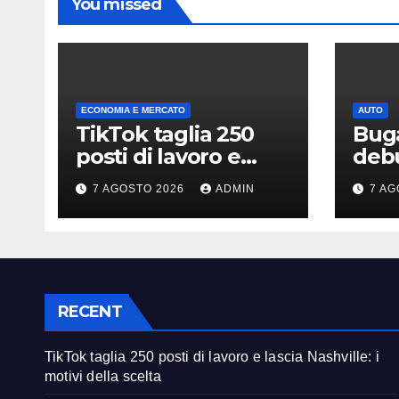
You missed
ECONOMIA E MERCATO
AUTO
TikTok taglia 250
Buga
posti di lavoro e
debu
lascia Nashville: i
Beac
7 AGOSTO 2026
ADMIN
7 AG
motivi della scelta
deri
RECENT
TikTok taglia 250 posti di lavoro e lascia Nashville: i
motivi della scelta