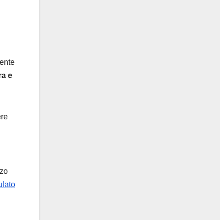
mente
ra e
ere
zzo
ulato