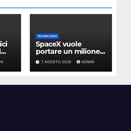
TECNOLOGIA
ici
SpaceX vuole
l
portare un milione
di data center nello
IN
7 AGOSTO 2026
ADMIN
ma
spazio: Nvidia sarà il
cervello