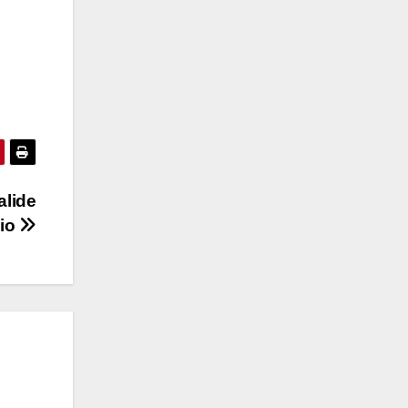
alide
aio