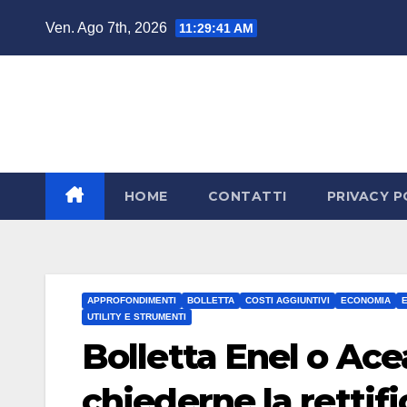
Salta
Ven. Ago 7th, 2026
11:29:42 AM
al
contenuto
HOME
CONTATTI
PRIVACY P
APPROFONDIMENTI
BOLLETTA
COSTI AGGIUNTIVI
ECONOMIA
UTILITY E STRUMENTI
Bolletta Enel o Ace
chiederne la rettifi