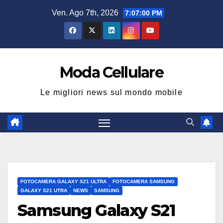
Salta
Ven. Ago 7th, 2026
7:07:01 PM
al
contenuto
Moda Cellulare
Le migliori news sul mondo mobile
FOTOCAMERA GALAXY S21 ULTRA
FOTOCAMERA SAMSUNG
GALAXY S21 UTRA
NEWS
SAMSUNG
Samsung Galaxy S21