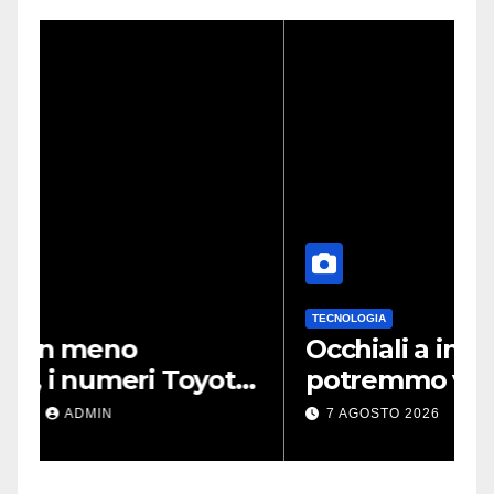
TECNOLOGIA
T
Occhiali a infrarossi: così
A
a
potremmo vedere ciò che
M
n
oggi è invisibile
a
7 AGOSTO 2026
ADMIN