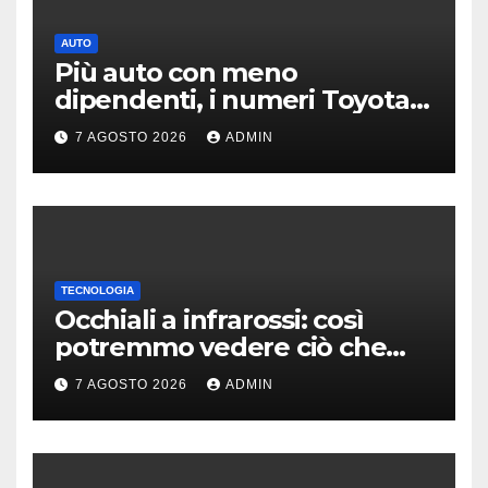
AUTO
Più auto con meno
dipendenti, i numeri Toyota
che “scuotono” Volkswagen
7 AGOSTO 2026
ADMIN
TECNOLOGIA
Occhiali a infrarossi: così
potremmo vedere ciò che
oggi è invisibile
7 AGOSTO 2026
ADMIN