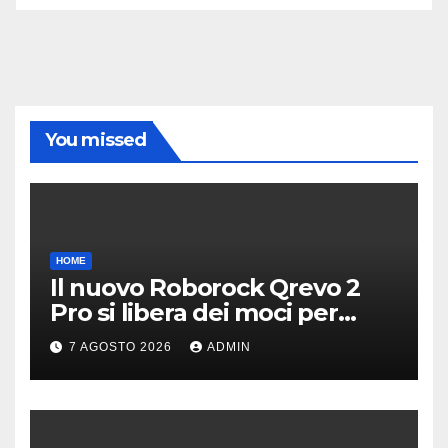
You missed
HOME
Il nuovo Roborock Qrevo 2
Pro si libera dei moci per
pulire i tappeti | PREZZO
7 AGOSTO 2026
ADMIN