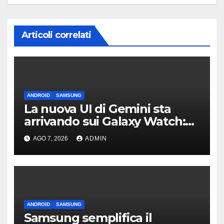
Articoli correlati
ANDROID
SAMSUNG
La nuova UI di Gemini sta
arrivando sui Galaxy Watch:
primi avvistamenti
AGO 7, 2026
ADMIN
ANDROID
SAMSUNG
Samsung semplifica il