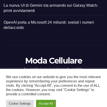
La nuova UI di Gemini sta arrivando sui Galaxy Watch:
primi avvistamenti
OpenAI porta a Microsoft 24 miliardi: svelati i numeri
dellaccordo
Moda Cellulare
Le migliori news sul mondo mobile
We use cookies on our website to give you the most relevant
experience by remembering your preferences and repeat
visits. By clicking “Accept All”, you consent to the use of ALL
the cookies. However, you may visit "Cookie Settings" to
Proudly powered by WordPress
|
Tema: Newsup di
Themeansar
.
provide a controlled consent.
Cookie Settings
Accept All
Home
Contact
CONTATTI
Privacy Policy