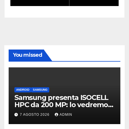
You missed
ANDROID
SAMSUNG
Samsung presenta ISOCELL
HPC da 200 MP: lo vedremo
sui Galaxy S27?
7 AGOSTO 2026
ADMIN