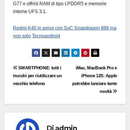
G77 e offrirà RAM di tipo LPDDR5 e memorie
interne UFS 3.1.
Redmi K40 in arrivo con SoC Snapdragon 888 ma
non solo
Tecnoandroid
Navigazione
SMARTPHONE: tutti i
iMac, MacBook Pro e
trucchi per riutilizzare un
iPhone 12S: Apple
articoli
vecchio telefono
potrebbe lanciare tante
novità
Di
admin