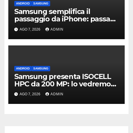
ANDROID
SAMSUNG
Samsung semplifica il
passaggio da iPhone: passa
WhatsApp e c’è l’assistenza
AGO 7, 2026
ADMIN
ANDROID
SAMSUNG
Samsung presenta ISOCELL
HPC da 200 MP: lo vedremo
sui Galaxy S27?
AGO 7, 2026
ADMIN