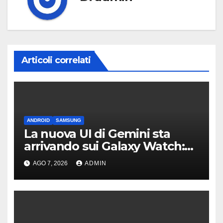
Articoli correlati
ANDROID
SAMSUNG
La nuova UI di Gemini sta
arrivando sui Galaxy Watch:
primi avvistamenti
AGO 7, 2026
ADMIN