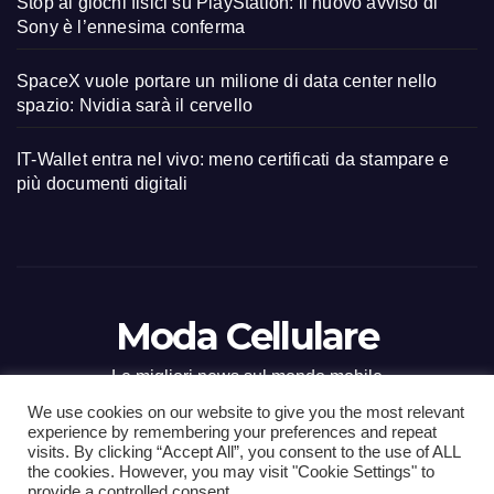
Stop ai giochi fisici su PlayStation: il nuovo avviso di
Sony è l’ennesima conferma
SpaceX vuole portare un milione di data center nello
spazio: Nvidia sarà il cervello
IT-Wallet entra nel vivo: meno certificati da stampare e
più documenti digitali
Moda Cellulare
Le migliori news sul mondo mobile
We use cookies on our website to give you the most relevant
experience by remembering your preferences and repeat
visits. By clicking “Accept All”, you consent to the use of ALL
the cookies. However, you may visit "Cookie Settings" to
Proudly powered by WordPress
|
Tema: Newsup di
Themeansar
.
provide a controlled consent.