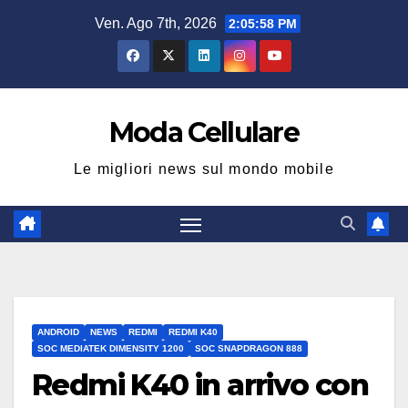
Salta
Ven. Ago 7th, 2026
2:05:59 PM
al
contenuto
Moda Cellulare
Le migliori news sul mondo mobile
ANDROID
NEWS
REDMI
REDMI K40
SOC MEDIATEK DIMENSITY 1200
SOC SNAPDRAGON 888
Redmi K40 in arrivo con