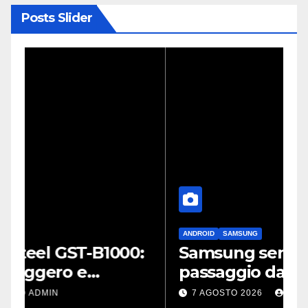
Posts Slider
ANDROID
SAMSUNG
A
:
Samsung semplifica il
L
passaggio da iPhone: passa
a
WhatsApp e c’è l’assistenza
p
7 AGOSTO 2026
ADMIN