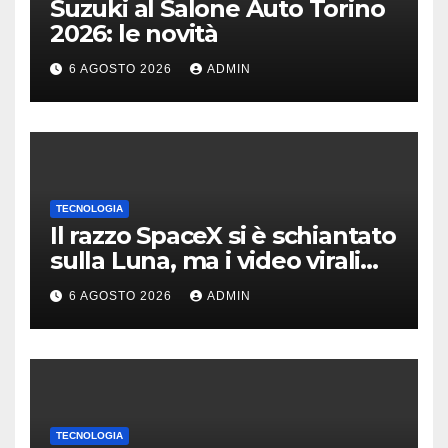
Suzuki al Salone Auto Torino
2026: le novità
6 AGOSTO 2026
ADMIN
TECNOLOGIA
Il razzo SpaceX si è schiantato
sulla Luna, ma i video virali
erano quasi tutti falsi
6 AGOSTO 2026
ADMIN
TECNOLOGIA