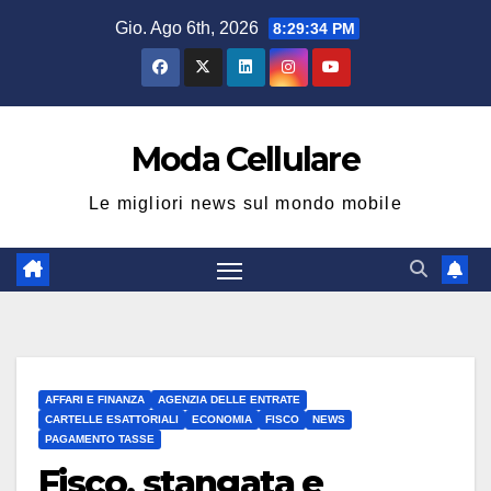
Salta
Gio. Ago 6th, 2026
8:29:35 PM
al
contenuto
Moda Cellulare
Le migliori news sul mondo mobile
AFFARI E FINANZA
AGENZIA DELLE ENTRATE
CARTELLE ESATTORIALI
ECONOMIA
FISCO
NEWS
PAGAMENTO TASSE
Fisco, stangata e