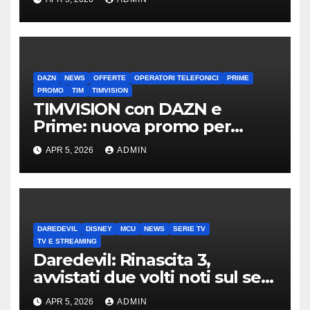
DAZN
NEWS
OFFERTE
OPERATORI TELEFONICI
PRIME
PROMO
TIM
TIMVISION
TIMVISION con DAZN e
Prime: nuova promo per
clienti TIM
APR 5, 2026
ADMIN
DAREDEVIL
DISNEY
MCU
NEWS
SERIE TV
TV E STREAMING
Daredevil: Rinascita 3,
avvistati due volti noti sul set
di New York
APR 5, 2026
ADMIN