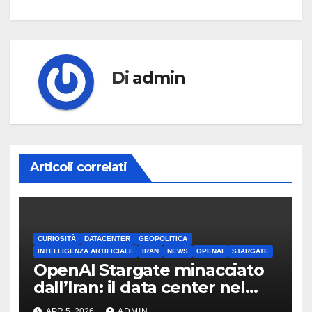
Di
admin
Articoli correlati
CURIOSITÀ
DATACENTER
GEOPOLITICA
INTELLIGENZA ARTIFICIALE
IRAN
NEWS
OPENAI
STARGATE
OpenAI Stargate minacciato
dall’Iran: il data center nel
mirino
APR 5, 2026
ADMIN