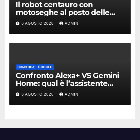
Il robot centauro con
motoseghe al posto delle
mani è pronto per le missioni
6 AGOSTO 2026
ADMIN
impossibili
DOMOTICA
GOOGLE
Confronto Alexa+ VS Gemini
Home: qual è l’assistente
migliore | Video
6 AGOSTO 2026
ADMIN