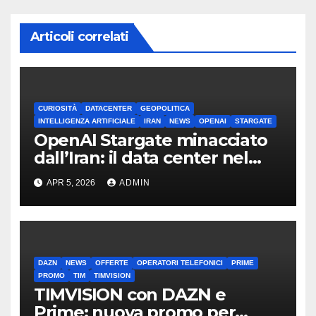
Articoli correlati
CURIOSITÀ
DATACENTER
GEOPOLITICA
INTELLIGENZA ARTIFICIALE
IRAN
NEWS
OPENAI
STARGATE
OpenAI Stargate minacciato
dall’Iran: il data center nel
mirino
APR 5, 2026
ADMIN
DAZN
NEWS
OFFERTE
OPERATORI TELEFONICI
PRIME
PROMO
TIM
TIMVISION
TIMVISION con DAZN e
Prime: nuova promo per