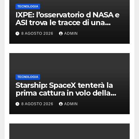
TECNOLOGIA
IXPE: l’osservatorio d NASA e
ASI trova le tracce di una
teoria formulata 90 anni fa
8 AGOSTO 2026
ADMIN
TECNOLOGIA
Starship: SpaceX tenterà la
prima cattura in volo della
navetta
8 AGOSTO 2026
ADMIN