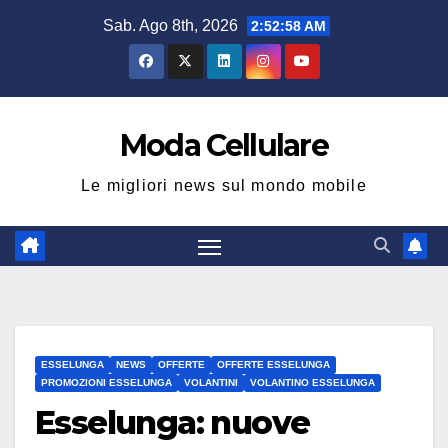
Salta
Sab. Ago 8th, 2026
2:52:59 AM
al
contenuto
Moda Cellulare
Le migliori news sul mondo mobile
ESSELUNGA
NEWS
OFFERTE
OFFERTE ESSELUNGA
PROMOZIONI ESSELUNGA
VOLANTINI
VOLANTINO ESSELUNGA
Esselunga: nuove