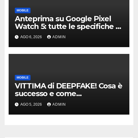
MOBILE
Anteprima su Google Pixel
Watch 5: tutte le specifiche e
i prezzi trapelati
AGO 6, 2026
ADMIN
MOBILE
VITTIMA di DEEPFAKE! Cosa è
successo e come
DIFENDERSI!
AGO 5, 2026
ADMIN