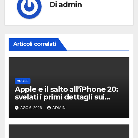
Di
admin
Articoli correlati
MOBILE
Apple e il salto all’iPhone 20:
svelati i primi dettagli sui
display dei futuri top di
AGO 6, 2026
ADMIN
gamma