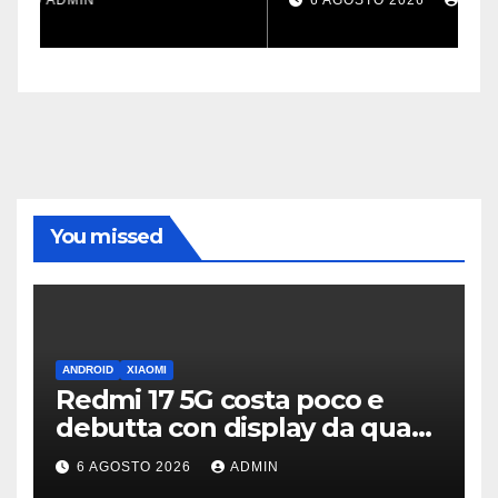
You missed
ANDROID
XIAOMI
Redmi 17 5G costa poco e
debutta con display da quasi
7 pollici e batteria enorme
6 AGOSTO 2026
ADMIN