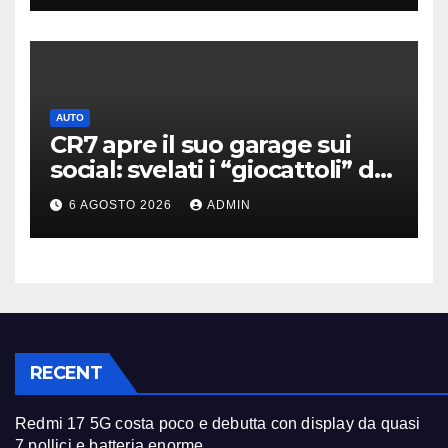
AUTO
CR7 apre il suo garage sui
social: svelati i “giocattoli” da
oltre 40 milioni
6 AGOSTO 2026
ADMIN
RECENT
Redmi 17 5G costa poco e debutta con display da quasi
7 pollici e batteria enorme