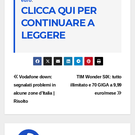
euro
.
CLICCA QUI PER
CONTINUARE A
LEGGERE
Navigazione
Vodafone down:
TIM Wonder SIX: tutto
segnalati problemi in
illimitato e 70 GIGA a 9,99
articoli
alcune zone d’Italia |
euro/mese
Risolto