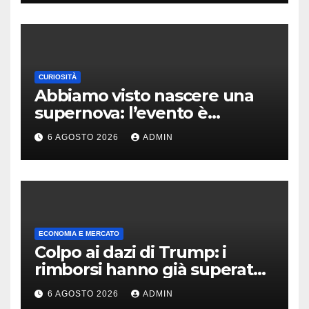
CURIOSITÀ
Abbiamo visto nascere una
supernova: l’evento è
rarissimo
6 AGOSTO 2026
ADMIN
ECONOMIA E MERCATO
Colpo ai dazi di Trump: i
rimborsi hanno già superato i
100 miliardi di dollari
6 AGOSTO 2026
ADMIN