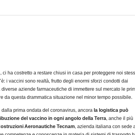
, ci ha costretto a restare chiusi in casa per proteggere noi stessi
’è: i vaccini sono realtà, frutto degli enormi sforzi condotti dai
 a diverse aziende farmaceutiche di immettere sul mercato le pri
ire da questa drammatica situazione nel minor tempo possibile.
o dalla prima ondata del coronavirus, ancora
la logistica può
tribuzione del vaccino in ogni angolo della Terra
, anche il più
ostruzioni Aeronautiche
Tecnam
, azienda italiana con sede 
sue competenze e conoscenze in materia di sistemi di trasporto 