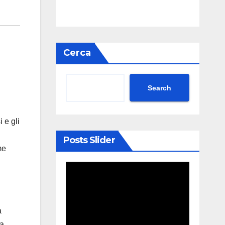
Cerca
Search
 e gli
Posts Slider
me
a
ha