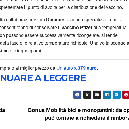
esentare il punto di svolta per la distribuzione del vaccino.
etta collaborazione con
Desmon
, azienda specializzata nella
onsentiranno di conservare il
vaccino Pfizer
alla temperatura
 non possono essere successivamente ricongelate, si rende
TECNOLOGIA
Edifier
gola fase e le relative temperature richieste. Una volta scongela
simo di cinque giorni.
Airpul
arrivan
6 AGOSTO 2
ompralo al miglior prezzo da
Unieuro a
379 euro
.
INUARE A LEGGERE
monito
da 100
USB Hi
da
Bonus Mobilità bici e monopattini: da og
può tornare a richiedere il rimbo