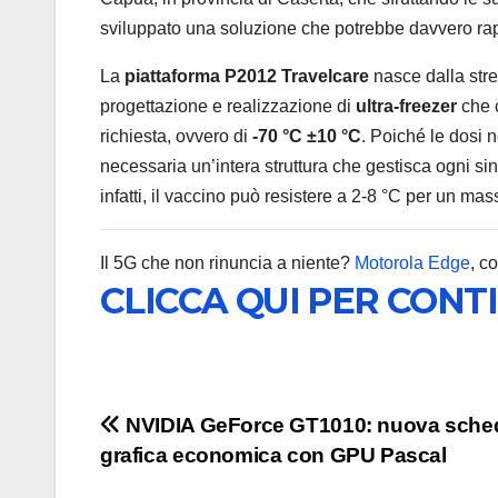
sviluppato una soluzione che potrebbe davvero rappr
La
piattaforma P2012 Travelcare
nasce dalla str
progettazione e realizzazione di
ultra-freezer
che c
richiesta, ovvero di
-70 °C ±10 °C
. Poiché le dosi
necessaria un’intera struttura che gestisca ogni sin
infatti, il vaccino può resistere a 2-8 °C per un mas
Il 5G che non rinuncia a niente?
Motorola Edge
, c
CLICCA QUI PER CONT
Navigazione
NVIDIA GeForce GT1010: nuova sche
grafica economica con GPU Pascal
articoli