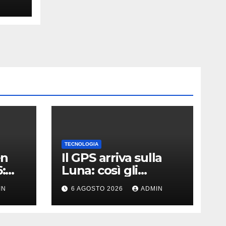
TECNOLOGIA
en
Il GPS arriva sulla
:
Luna: così gli
astronauti non si
IN
6 AGOSTO 2026
ADMIN
perderanno più