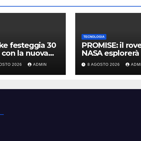
TECNOLOGIA
e festeggia 30
PROMISE: il rov
 con la nuova
NASA esplorerà 
nsione gratuita
polo sud lunare 
OSTO 2026
ADMIN
8 AGOSTO 2026
ADM
n of The
Cosa sappiamo
hine