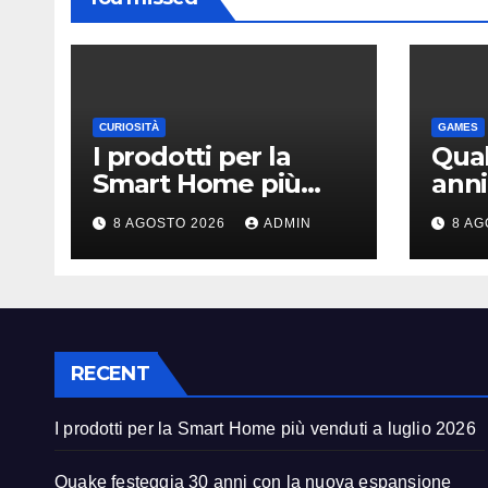
CURIOSITÀ
GAMES
I prodotti per la
Quak
Smart Home più
anni
venduti a luglio
espa
8 AGOSTO 2026
ADMIN
8 AG
2026
Daw
Mac
RECENT
I prodotti per la Smart Home più venduti a luglio 2026
Quake festeggia 30 anni con la nuova espansione