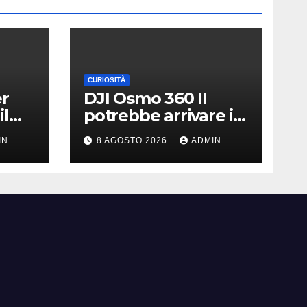
CURIOSITÀ
er
DJI Osmo 360 II
il
potrebbe arrivare il
|
13 agosto | Nuovo
IN
8 AGOSTO 2026
ADMIN
teaser