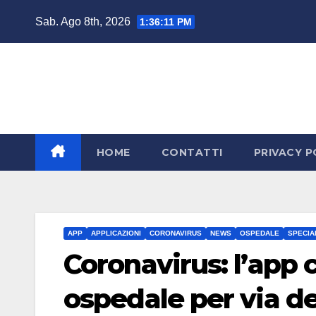
Salta
Sab. Ago 8th, 2026
1:36:12 PM
al
contenuto
HOME
CONTATTI
PRIVACY P
APP
APPLICAZIONI
CORONAVIRUS
NEWS
OSPEDALE
SPECIA
Coronavirus: l’app 
ospedale per via de