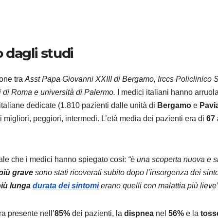
 dagli studi
CURIOSITÀ
I prodo
ione tra
Asst Papa Giovanni XXIII di Bergamo, Irccs Policlinico 
la Sma
li di Roma e università di Palermo.
I medici italiani hanno arruol
italiane dedicate (1.810 pazienti dalle unità di
Bergamo
e
Pavi
Home 
8 AGOSTO 2
ili migliori, peggiori, intermedi. L’età media dei pazienti era di
67 
vendut
luglio 
tale che i medici hanno spiegato così:
“è una scoperta nuova e s
 più grave
sono stati ricoverati subito dopo l’insorgenza dei sint
più lunga
durata dei sintomi
erano quelli con malattia più lieve”
a presente nell’
85%
dei pazienti, la
dispnea
nel
56%
e la
toss