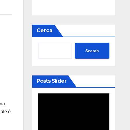
Cerca
Search
Posts Slider
una
uale è