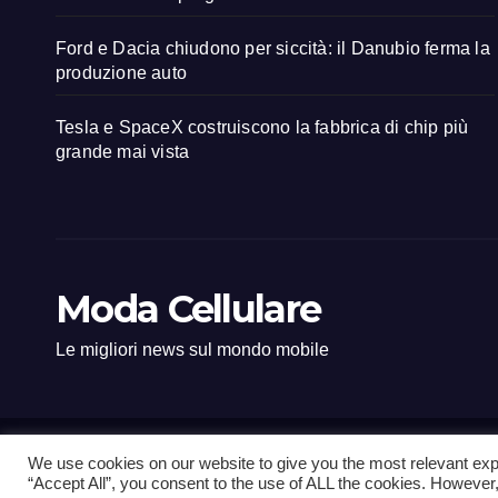
Ford e Dacia chiudono per siccità: il Danubio ferma la
produzione auto
Tesla e SpaceX costruiscono la fabbrica di chip più
grande mai vista
Moda Cellulare
Le migliori news sul mondo mobile
We use cookies on our website to give you the most relevant exp
Proudly powered by WordPress
|
Tema: Newsup di
Themeansar
.
“Accept All”, you consent to the use of ALL the cookies. However,