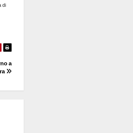
a di
rno a
ura