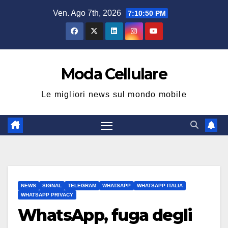
Salta
Ven. Ago 7th, 2026
7:10:50 PM
al
contenuto
Moda Cellulare
Le migliori news sul mondo mobile
NEWS
SIGNAL
TELEGRAM
WHATSAPP
WHATSAPP ITALIA
WHATSAPP PRIVACY
WhatsApp, fuga degli