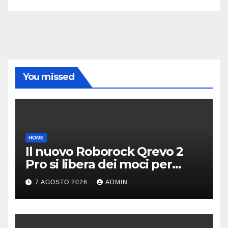
You missed
HOME
Il nuovo Roborock Qrevo 2
Pro si libera dei moci per
pulire i tappeti | PREZZO
7 AGOSTO 2026
ADMIN