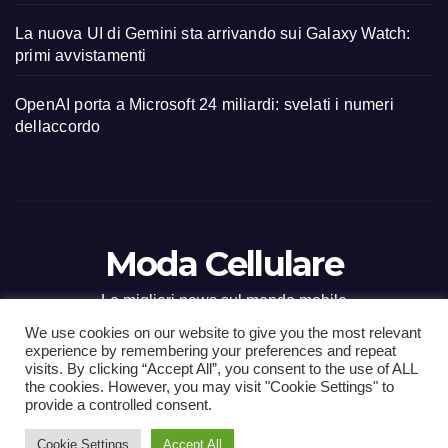
La nuova UI di Gemini sta arrivando sui Galaxy Watch:
primi avvistamenti
OpenAI porta a Microsoft 24 miliardi: svelati i numeri
dellaccordo
Moda Cellulare
Le migliori news sul mondo mobile
We use cookies on our website to give you the most relevant
experience by remembering your preferences and repeat
visits. By clicking “Accept All”, you consent to the use of ALL
the cookies. However, you may visit "Cookie Settings" to
Proudly powered by WordPress
|
Tema: Newsup di
Themeansar
.
provide a controlled consent.
Cookie Settings
Accept All
Home
Contact
CONTATTI
Privacy Policy