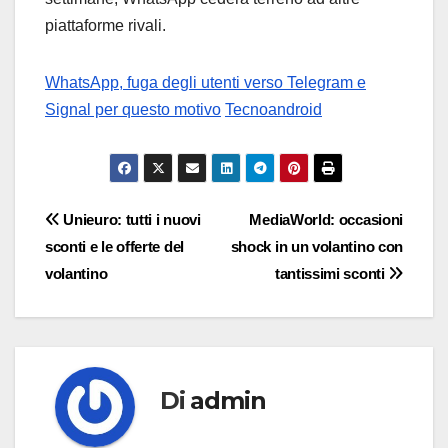
piattaforme rivali.
WhatsApp, fuga degli utenti verso Telegram e
Signal per questo motivo
Tecnoandroid
Navigazione
Unieuro: tutti i nuovi
MediaWorld: occasioni
sconti e le offerte del
shock in un volantino con
articoli
volantino
tantissimi sconti
Di
admin