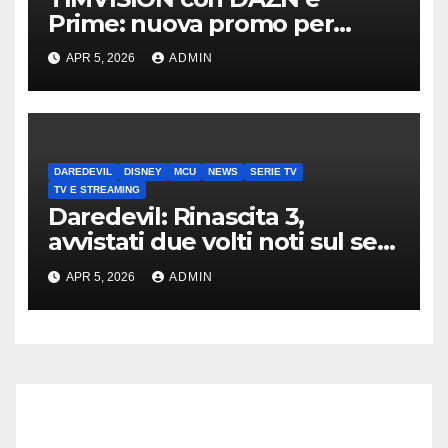
Prime: nuova promo per
clienti TIM
APR 5, 2026
ADMIN
DAREDEVIL
DISNEY
MCU
NEWS
SERIE TV
TV E STREAMING
Daredevil: Rinascita 3,
avvistati due volti noti sul set
di New York
APR 5, 2026
ADMIN