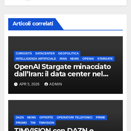
Articoli correlati
CURIOSITÀ
DATACENTER
GEOPOLITICA
INTELLIGENZA ARTIFICIALE
IRAN
NEWS
OPENAI
STARGATE
OpenAI Stargate minacciato
dall’Iran: il data center nel
mirino
APR 5, 2026
ADMIN
DAZN
NEWS
OFFERTE
OPERATORI TELEFONICI
PRIME
PROMO
TIM
TIMVISION
TIMVISION con DAZN e