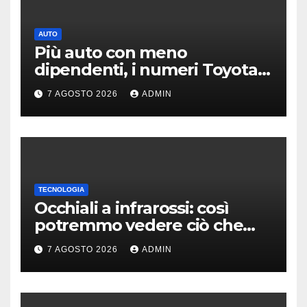
AUTO
Più auto con meno
dipendenti, i numeri Toyota
che “scuotono” Volkswagen
7 AGOSTO 2026
ADMIN
TECNOLOGIA
Occhiali a infrarossi: così
potremmo vedere ciò che
oggi è invisibile
7 AGOSTO 2026
ADMIN