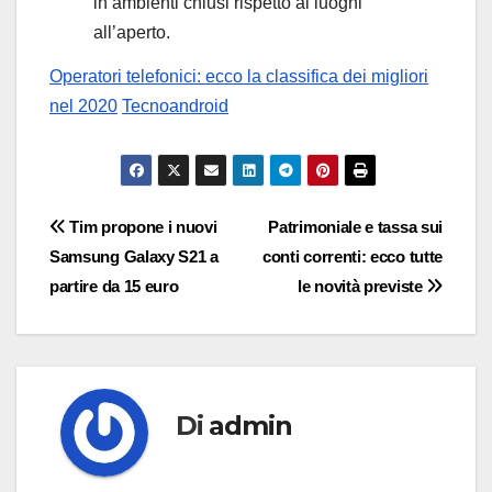
in ambienti chiusi rispetto ai luoghi
all’aperto.
Operatori telefonici: ecco la classifica dei migliori
nel 2020
Tecnoandroid
Navigazione
Tim propone i nuovi
Patrimoniale e tassa sui
Samsung Galaxy S21 a
conti correnti: ecco tutte
articoli
partire da 15 euro
le novità previste
Di
admin