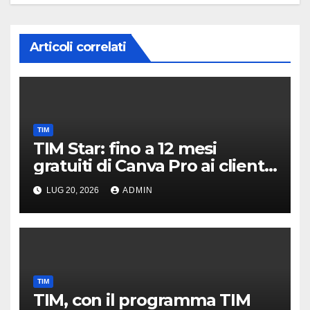
Articoli correlati
TIM
TIM Star: fino a 12 mesi
gratuiti di Canva Pro ai clienti
di linea fissa e mobile
LUG 20, 2026
ADMIN
TIM
TIM, con il programma TIM