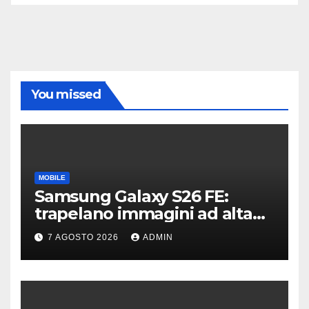
You missed
MOBILE
Samsung Galaxy S26 FE:
trapelano immagini ad alta
risoluzione e dettagli sul
7 AGOSTO 2026
ADMIN
design