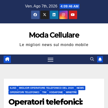
Salta
Ven. Ago 7th, 2026
4:09:46 AM
al
contenuto
Moda Cellulare
Le migliori news sul mondo mobile
ILIAD
MIGLIOR OPERATORE TELEFONICO DEL 2020
NEWS
OPERATORI TELEFONICI
TIM
VODAFONE
WINDTRE
Operatori telefonici: