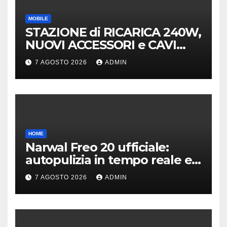
MOBILE
STAZIONE di RICARICA 240W,
NUOVI ACCESSORI e CAVI
40Gb SBS
7 AGOSTO 2026
ADMIN
HOME
Narwal Freo 20 ufficiale:
autopulizia in tempo reale e
speciale design in tessuto
7 AGOSTO 2026
ADMIN