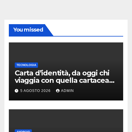
You missed
TECNOLOGIA
Carta d’identità, da oggi chi
viaggia con quella cartacea
potrebbe rimanere a terra
5 AGOSTO 2026
ADMIN
ANDROID