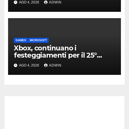
AGO 4, 2026
ADMIN
GAMES
MICROSOFT
Xbox, continuano i
festeggiamenti per il 25°
anniversario: tutte le novità
AGO 4, 2026
ADMIN