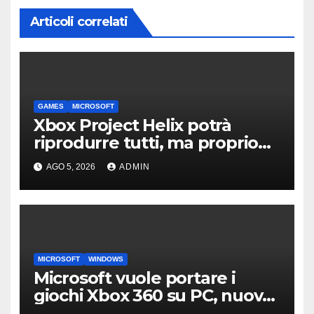
Articoli correlati
GAMES
MICROSOFT
Xbox Project Helix potrà
riprodurre tutti, ma proprio
tutti, i giochi per Xbox usciti
AGO 5, 2026
ADMIN
finora?
MICROSOFT
WINDOWS
Microsoft vuole portare i
giochi Xbox 360 su PC, nuove
indiscrezioni