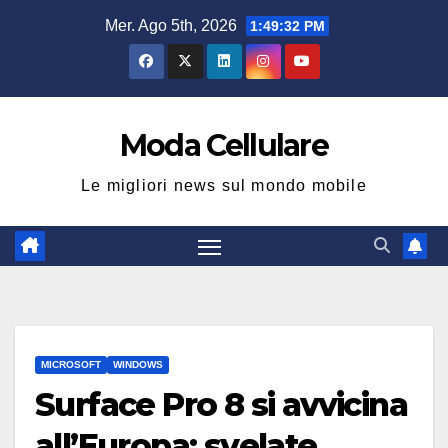
Salta
Mer. Ago 5th, 2026
1:49:33 PM
al
contenuto
Moda Cellulare
Le migliori news sul mondo mobile
MICROSOFT
WINDOWS
Surface Pro 8 si avvicina
all’Europa: svelate