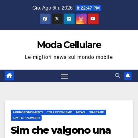
Salta
Gio. Ago 6th, 2026
8:22:47 PM
al
contenuto
Moda Cellulare
Le migliori news sul mondo mobile
APPROFONDIMENTI
COLLEZIONISMO
NEWS
SIM RARE
SIM TOP NUMBER
Sim che valgono una