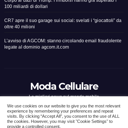
Colpo ai dazi di Trump: i rimborsi hanno già superato i
100 miliardi di dollari
CR7 apre il suo garage sui social: svelati i “giocattoli” da
oltre 40 milioni
L’avviso di AGCOM: stanno circolando email fraudolente
legate al dominio agcom.it.com
Moda Cellulare
Le migliori news sul mondo mobile
We use cookies on our website to give you the most relevant
experience by remembering your preferences and repeat
visits. By clicking “Accept All”, you consent to the use of ALL
the cookies. However, you may visit "Cookie Settings" to
Proudly powered by WordPress
|
Tema: Newsup di
Themeansar
.
provide a controlled consent.