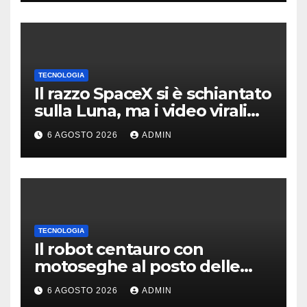
TECNOLOGIA
Il razzo SpaceX si è schiantato
sulla Luna, ma i video virali
erano quasi tutti falsi
6 AGOSTO 2026
ADMIN
TECNOLOGIA
Il robot centauro con
motoseghe al posto delle
mani è pronto per le missioni
6 AGOSTO 2026
ADMIN
impossibili