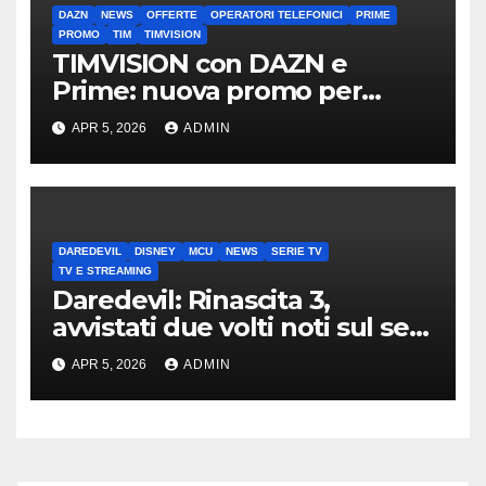
DAZN
NEWS
OFFERTE
OPERATORI TELEFONICI
PRIME
PROMO
TIM
TIMVISION
TIMVISION con DAZN e
Prime: nuova promo per
clienti TIM
APR 5, 2026
ADMIN
DAREDEVIL
DISNEY
MCU
NEWS
SERIE TV
TV E STREAMING
Daredevil: Rinascita 3,
avvistati due volti noti sul set
di New York
APR 5, 2026
ADMIN