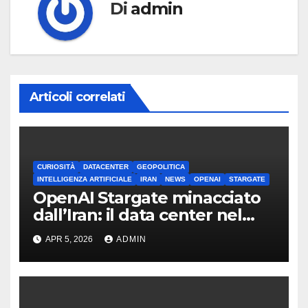
Di
admin
Articoli correlati
CURIOSITÀ
DATACENTER
GEOPOLITICA
INTELLIGENZA ARTIFICIALE
IRAN
NEWS
OPENAI
STARGATE
OpenAI Stargate minacciato
dall’Iran: il data center nel
mirino
APR 5, 2026
ADMIN