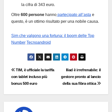
la cifra di 343 euro.
Oltre
600 persone
hanno
partecipato all’asta
e
questo, è un ottimo risultato per una nobile causa.
Sim che valgono una fortuna: il boom delle Top
Number
Tecnoandroid
Navigazione
TIM, è ufficiale la tariffa
Iliad è irrefrenabile: il
con tablet incluso più
gestore pronto al lancio
articoli
bonus 500 euro
della sua fibra ottica