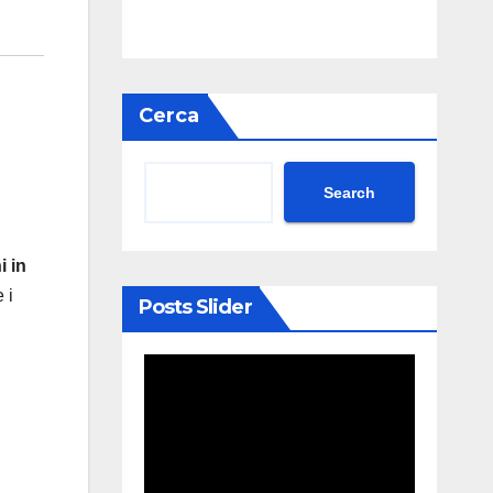
Cerca
Search
i in
 i
Posts Slider