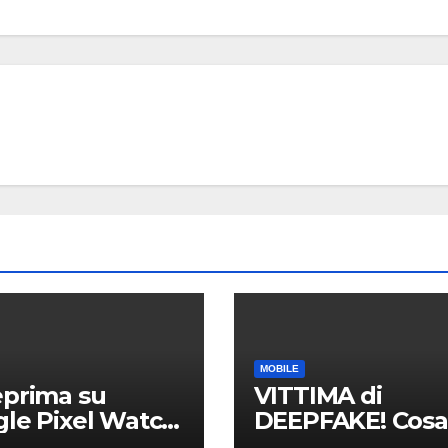
MOBILE
prima su
VITTIMA di
le Pixel Watch
DEEPFAKE! Cosa
tte le specifiche
successo e com