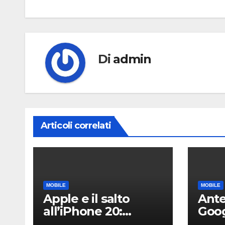
Di
admin
Articoli correlati
MOBILE
MOBILE
Apple e il salto
Ante
all’iPhone 20:
Goog
svelati i primi
5: tu