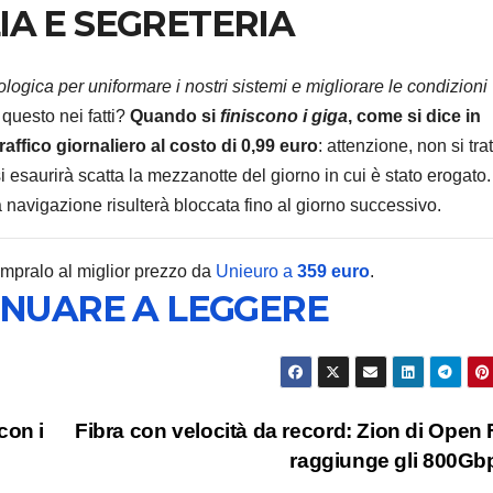
IA E SEGRETERIA
ogica per uniformare i nostri sistemi e migliorare le condizioni
 questo nei fatti?
Quando si
finiscono i giga
, come si dice in
TECNOLOGIA
affico giornaliero al costo di 0,99 euro
: attenzione, non si trat
Edifier
si esaurirà scatta la mezzanotte del giorno in cui è stato erogato.
Airpul
a navigazione risulterà bloccata fino al giorno successivo.
arrivan
6 AGOSTO 2
ompralo al miglior prezzo da
Unieuro a
359 euro
.
monito
INUARE A LEGGERE
da 100
USB Hi
con i
Fibra con velocità da record: Zion di Open 
raggiunge gli 800G