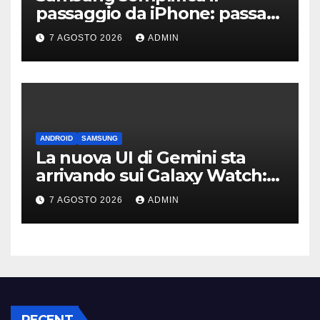
passaggio da iPhone: passa
WhatsApp e c’è l’assistenza
7 AGOSTO 2026
ADMIN
ANDROID
SAMSUNG
La nuova UI di Gemini sta
arrivando sui Galaxy Watch:
primi avvistamenti
7 AGOSTO 2026
ADMIN