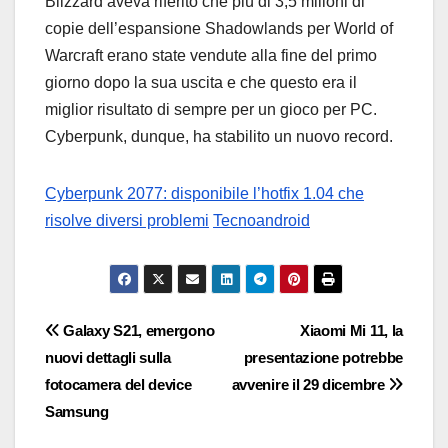
Blizzard aveva riferito che più di 3,5 milioni di
copie dell’espansione Shadowlands per World of
Warcraft erano state vendute alla fine del primo
giorno dopo la sua uscita e che questo era il
miglior risultato di sempre per un gioco per PC.
Cyberpunk, dunque, ha stabilito un nuovo record.
Cyberpunk 2077: disponibile l’hotfix 1.04 che
risolve diversi problemi
Tecnoandroid
Navigazione
Galaxy S21, emergono
Xiaomi Mi 11, la
nuovi dettagli sulla
presentazione potrebbe
articoli
fotocamera del device
avvenire il 29 dicembre
Samsung