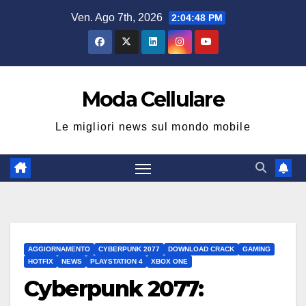
Salta
Ven. Ago 7th, 2026
2:04:48 PM
al
contenuto
Moda Cellulare
Le migliori news sul mondo mobile
AGGIORNAMENTO
CYBERPUNK 2077
DOWNLOAD CRACK
GAMING
HOTFIX
NEWS
PLAYSTATION 4
XBOX ONE
Cyberpunk 2077: