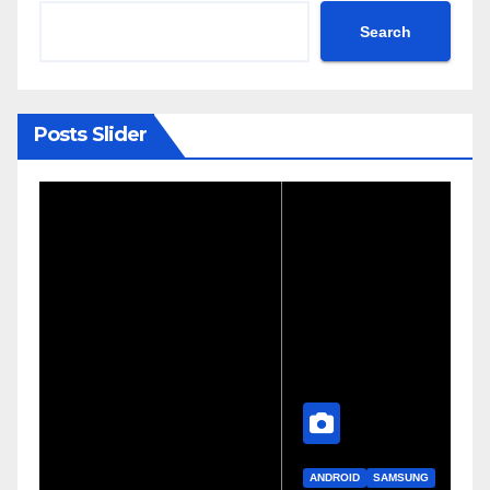
Search
Posts Slider
ANDROID
SAMSUNG
A