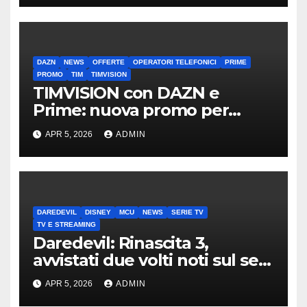
DAZN
NEWS
OFFERTE
OPERATORI TELEFONICI
PRIME
PROMO
TIM
TIMVISION
TIMVISION con DAZN e
Prime: nuova promo per
clienti TIM
APR 5, 2026
ADMIN
DAREDEVIL
DISNEY
MCU
NEWS
SERIE TV
TV E STREAMING
Daredevil: Rinascita 3,
avvistati due volti noti sul set
di New York
APR 5, 2026
ADMIN