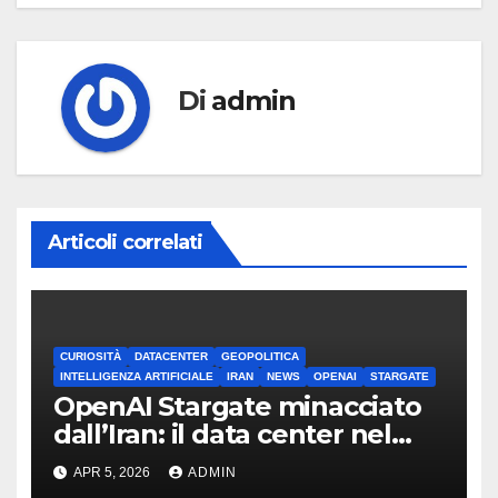
Di
admin
Articoli correlati
CURIOSITÀ
DATACENTER
GEOPOLITICA
INTELLIGENZA ARTIFICIALE
IRAN
NEWS
OPENAI
STARGATE
OpenAI Stargate minacciato
dall’Iran: il data center nel
mirino
APR 5, 2026
ADMIN