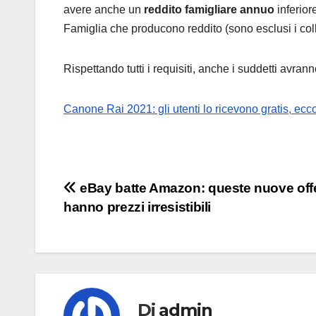
avere anche un
reddito famigliare annuo
inferior
Famiglia che producono reddito (sono esclusi i coll
Rispettando tutti i requisiti, anche i suddetti avran
Canone Rai 2021: gli utenti lo ricevono gratis, ecc
Navigazione
eBay batte Amazon: queste nuove off
hanno prezzi irresistibili
articoli
Di
admin