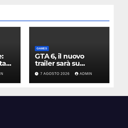
GAMES
:
GTA 6, il nuovo
ta
trailer sarà su
Netflix: data e ora. E
IN
7 AGOSTO 2026
ADMIN
scoppia la polemica