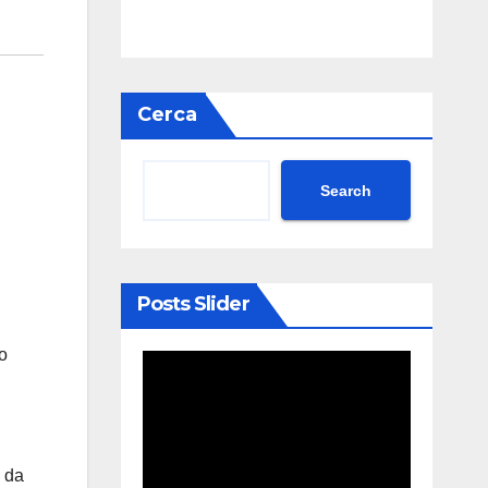
Cerca
Search
Posts Slider
o
, da