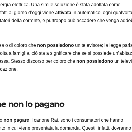
energia elettrica. Una simile soluzione è stata adottata come
fatti al giorno d’oggi viene
attivata
in automatico, ogni qualvolt
ontatori della corrente, e purtroppo può accadere che venga adde
HOME
Narwal
sa o di coloro che
non possiedono
un televisore; la legge parl
olta a famiglia, ciò sta a significare che se si possiede un’abita
20 uffi
assa. Stesso discorso per coloro che
non possiedono
un telev
autopul
7 AGOSTO 2
icazione.
tempo 
specia
design
che non lo pagano
tessut
no
non pagare
il canone Rai, sono i consumatori che hanno
to in cui viene presentata la domanda. Questi, infatti, dovranno