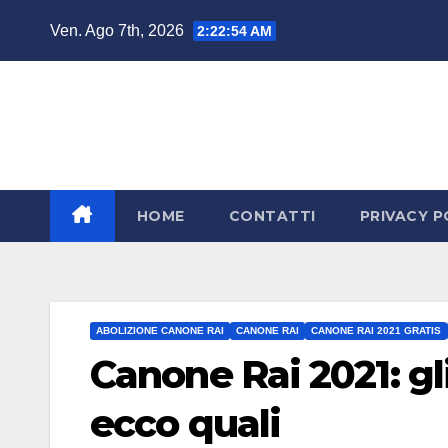
Salta
Ven. Ago 7th, 2026
2:22:55 AM
al
contenuto
HOME
CONTATTI
PRIVACY P
ABOLIZIONE CANONE RAI
CANONE RAI
CANONE RAI 2021 GRATIS
Canone Rai 2021: gli
ecco quali