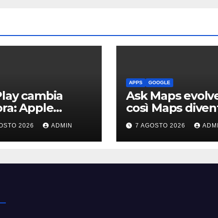
APPS
GOOGLE
lay cambia
Ask Maps evolve
ra: Apple
così Maps diven
orna Musica e
più intelligente
OSTO 2026
ADMIN
7 AGOSTO 2026
ADM
ast in auto
grazie a Gemini