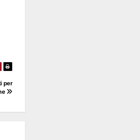
i per
one