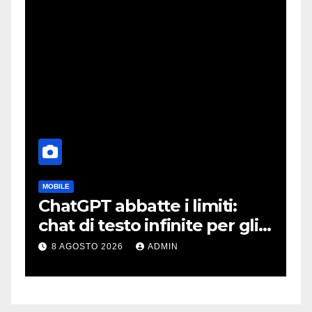
MOBILE
C
ChatGPT abbatte i limiti:
S
:
chat di testo infinite per gli
s
account gratis e intelligenza
l
8 AGOSTO 2026
ADMIN
potenziata