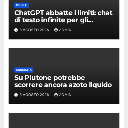
MOBILE
ChatGPT abbatte i limiti: chat
di testo infinite per gli
account gratis e intelligenza
8 AGOSTO 2026
ADMIN
potenziata
CURIOSITÀ
Su Plutone potrebbe
scorrere ancora azoto liquido
8 AGOSTO 2026
ADMIN