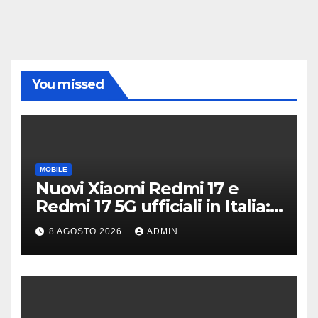
You missed
MOBILE
Nuovi Xiaomi Redmi 17 e
Redmi 17 5G ufficiali in Italia:
specifiche tecniche,
8 AGOSTO 2026
ADMIN
differenze e prezzi