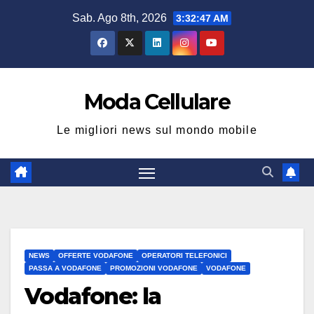
Salta
Sab. Ago 8th, 2026
3:32:47 AM
al
contenuto
Moda Cellulare
Le migliori news sul mondo mobile
NEWS
OFFERTE VODAFONE
OPERATORI TELEFONICI
PASSA A VODAFONE
PROMOZIONI VODAFONE
VODAFONE
Vodafone: la