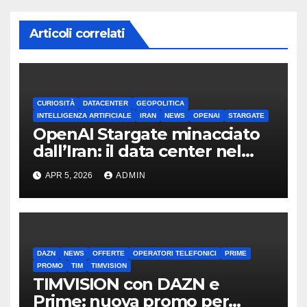
Articoli correlati
CURIOSITÀ
DATACENTER
GEOPOLITICA
INTELLIGENZA ARTIFICIALE
IRAN
NEWS
OPENAI
STARGATE
OpenAI Stargate minacciato
dall’Iran: il data center nel
mirino
APR 5, 2026
ADMIN
DAZN
NEWS
OFFERTE
OPERATORI TELEFONICI
PRIME
PROMO
TIM
TIMVISION
TIMVISION con DAZN e
Prime: nuova promo per