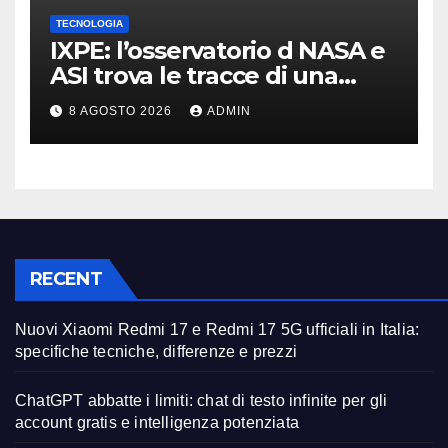
TECNOLOGIA
IXPE: l’osservatorio d NASA e
ASI trova le tracce di una
teoria formulata 90 anni fa
8 AGOSTO 2026
ADMIN
RECENT
Nuovi Xiaomi Redmi 17 e Redmi 17 5G ufficiali in Italia:
specifiche tecniche, differenze e prezzi
ChatGPT abbatte i limiti: chat di testo infinite per gli
account gratis e intelligenza potenziata