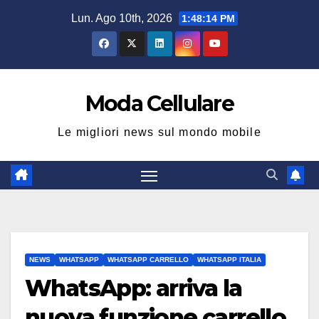
Salta
Lun. Ago 10th, 2026
1:48:15 PM
al
contenuto
Moda Cellulare
Le migliori news sul mondo mobile
NEWS
WHATSAPP
WHATSAPP CARRELLO
WHATSAPP ITALIA
WhatsApp: arriva la
nuova funzione carrello,