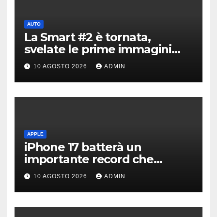
AUTO
La Smart #2 è tornata,
svelate le prime immagini
dell’erede della Fortwo
10 AGOSTO 2026
ADMIN
APPLE
iPhone 17 batterà un
importante record che
manca dai tempi del buon
10 AGOSTO 2026
ADMIN
vecchio iPhone 4