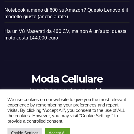
Notebook a meno di 600 su Amazon? Questo Lenovo è il
modello giusto (anche a rate)
Ha un V8 Maserati da 460 CV, ma non è un’auto: questa
moto costa 144.000 euro
Moda Cellulare
Le migliori news sul mondo mobile
We use cookies on our website to give you the most relevant
experience by remembering your preferences and repeat
visits. By clicking “Accept All”, you consent to the use of ALL
the cookies. However, you may visit "Cookie Settings" to
Proudly powered by WordPress
|
Tema: Newsup di
Themeansar
.
provide a controlled consent.
Cookie Settings
Accept All
Home
Contact
CONTATTI
Privacy Policy