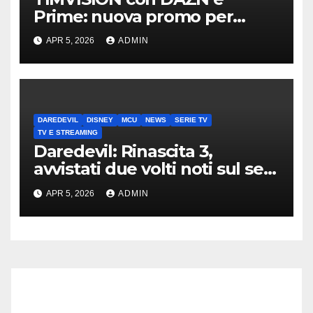
Prime: nuova promo per
clienti TIM
APR 5, 2026
ADMIN
DAREDEVIL
DISNEY
MCU
NEWS
SERIE TV
TV E STREAMING
Daredevil: Rinascita 3,
avvistati due volti noti sul set
di New York
APR 5, 2026
ADMIN