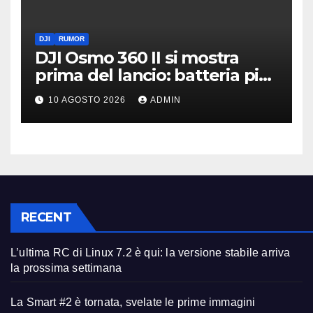
DJI
RUMOR
DJI Osmo 360 II si mostra
prima del lancio: batteria più
grande e video 8K
10 AGOSTO 2026
ADMIN
RECENT
L’ultima RC di Linux 7.2 è qui: la versione stabile arriva
la prossima settimana
La Smart #2 è tornata, svelate le prime immagini