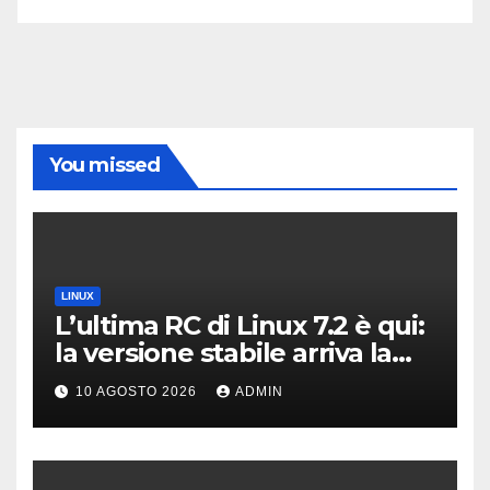
You missed
LINUX
L’ultima RC di Linux 7.2 è qui:
la versione stabile arriva la
prossima settimana
10 AGOSTO 2026
ADMIN