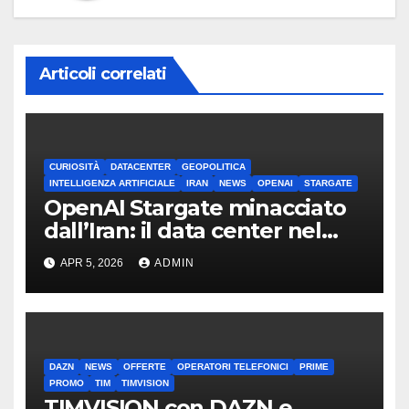
Articoli correlati
CURIOSITÀ
DATACENTER
GEOPOLITICA
INTELLIGENZA ARTIFICIALE
IRAN
NEWS
OPENAI
STARGATE
OpenAI Stargate minacciato
dall’Iran: il data center nel
mirino
APR 5, 2026
ADMIN
DAZN
NEWS
OFFERTE
OPERATORI TELEFONICI
PRIME
PROMO
TIM
TIMVISION
TIMVISION con DAZN e