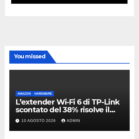
You missed
AMAZON
HARDWARE
L’extender Wi-Fi 6 di TP-Link
scontato del 38% risolve il
problema delle zone morte
10 AGOSTO 2026
ADMIN