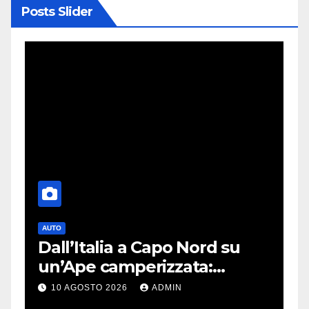
Posts Slider
TECNOLOGIA
Sony torna indietro di sei
anni: le cuffie più amate
potrebbero rinascere
10 AGOSTO 2026
ADMIN