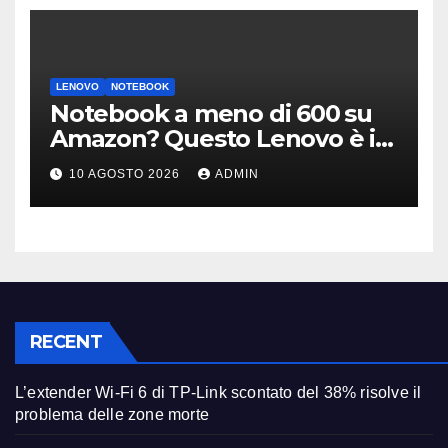
LENOVO
NOTEBOOK
Notebook a meno di 600 su
Amazon? Questo Lenovo è il
modello giusto (anche a rate)
10 AGOSTO 2026
ADMIN
RECENT
L’extender Wi-Fi 6 di TP-Link scontato del 38% risolve il
problema delle zone morte