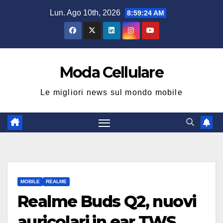
Salta
Lun. Ago 10th, 2026
8:59:25 AM
al
contenuto
Moda Cellulare
Le migliori news sul mondo mobile
MOBILE
REALME
Realme Buds Q2, nuovi
auricolari in ear TWS