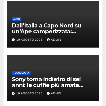
AUTO
Dall’Italia a Capo Nord su
un’Ape camperizzata:
l’incredibile impresa di
10 AGOSTO 2026
ADMIN
Francesco
TECNOLOGIA
Sony torna indietro di sei
anni: le cuffie più amate
potrebbero rinascere
10 AGOSTO 2026
ADMIN