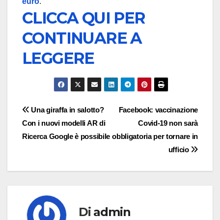
euro
.
CLICCA QUI PER
CONTINUARE A
LEGGERE
Navigazione
Una giraffa in salotto?
Facebook: vaccinazione
Con i nuovi modelli AR di
Covid-19 non sarà
articoli
Ricerca Google è possibile
obbligatoria per tornare in
ufficio
Di
admin