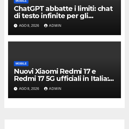
MOBILE
ChatGPT abbatte i limiti: chat
di testo infinite per gli
account gratis e intelligenza
AGO 8, 2026
ADMIN
potenziata
MOBILE
Nuovi Xiaomi Redmi 17 e
Redmi 17 5G ufficiali in Italia:
specifiche tecniche,
AGO 8, 2026
ADMIN
differenze e prezzi