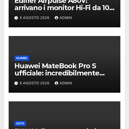
Edifier Airpulse A80V:
arrivano i monitor Hi-Fi da 100
W con USB Hi-Res
6 AGOSTO 2026
ADMIN
HUAWEI
Huawei MateBook Pro S
ufficiale: incredibilmente
leggero e supersottile
6 AGOSTO 2026
ADMIN
AUTO