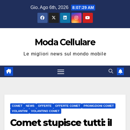
Salta
Gio. Ago 6th, 2026
8:07:29 AM
al
contenuto
Moda Cellulare
Le migliori news sul mondo mobile
COMET
NEWS
OFFERTE
OFFERTE COMET
PROMOZIONI COMET
VOLANTINI
VOLANTINO COMET
Comet stupisce tutti: il