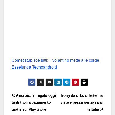
Comet stupisce tutti: il volantino mette alle corde
Esselunga
Tecnoandroid
Navigazione
Android: in regalo oggi
Trony da urlo: offerte mai
tanti titoli a pagamento
viste e prezzi senza rivali
articoli
gratis sul Play Store
in Italia