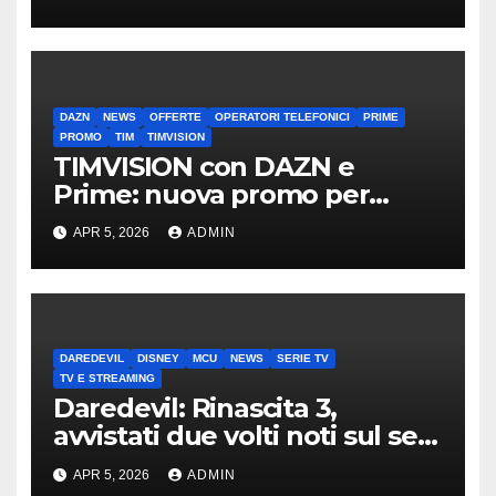
DAZN
NEWS
OFFERTE
OPERATORI TELEFONICI
PRIME
PROMO
TIM
TIMVISION
TIMVISION con DAZN e
Prime: nuova promo per
clienti TIM
APR 5, 2026
ADMIN
DAREDEVIL
DISNEY
MCU
NEWS
SERIE TV
TV E STREAMING
Daredevil: Rinascita 3,
avvistati due volti noti sul set
di New York
APR 5, 2026
ADMIN