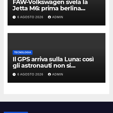
FAW-Volkswagen svela la
Jetta M6: prima berlina
elettrica del marchio
6 AGOSTO 2026
ADMIN
TECNOLOGIA
Il GPS arriva sulla Luna: così
gli astronauti non si
perderanno più
6 AGOSTO 2026
ADMIN