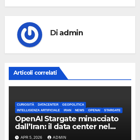
Di
admin
Articoli correlati
CURIOSITÀ
DATACENTER
GEOPOLITICA
INTELLIGENZA ARTIFICIALE
IRAN
NEWS
OPENAI
STARGATE
OpenAI Stargate minacciato
dall’Iran: il data center nel
mirino
APR 5, 2026
ADMIN