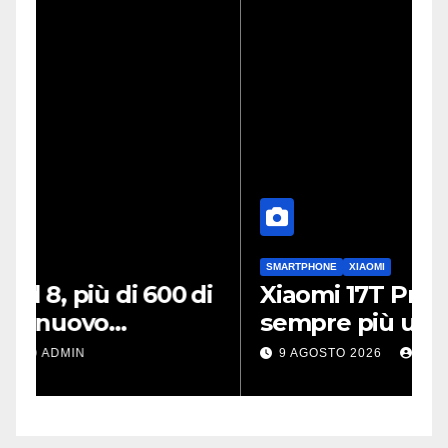
SMARTPHONE
XIAOMI
di
Xiaomi 17T Pro in offerta, è
P
sempre più un flagship
killer
v
9 AGOSTO 2026
ADMIN