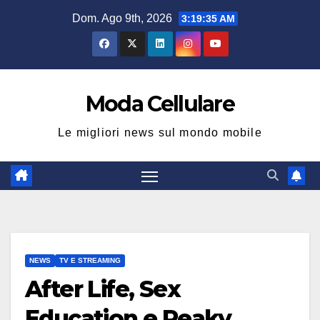
Salta
Dom. Ago 9th, 2026
3:19:35 AM
al
contenuto
Moda Cellulare
Le migliori news sul mondo mobile
NEWS
TV E STREAMING
After Life, Sex
Education e Peaky