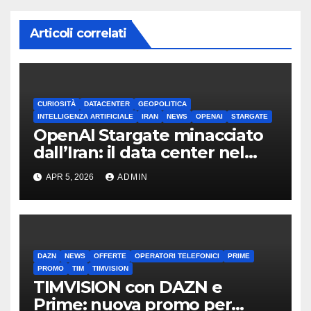
Articoli correlati
CURIOSITÀ
DATACENTER
GEOPOLITICA
INTELLIGENZA ARTIFICIALE
IRAN
NEWS
OPENAI
STARGATE
OpenAI Stargate minacciato
dall’Iran: il data center nel
mirino
APR 5, 2026
ADMIN
DAZN
NEWS
OFFERTE
OPERATORI TELEFONICI
PRIME
PROMO
TIM
TIMVISION
TIMVISION con DAZN e
Prime: nuova promo per