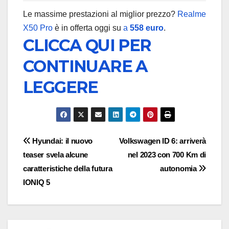
Le massime prestazioni al miglior prezzo?
Realme
X50 Pro
è in offerta oggi su
a
558 euro
.
CLICCA QUI PER
CONTINUARE A
LEGGERE
Navigazione
Hyundai: il nuovo
Volkswagen ID 6: arriverà
teaser svela alcune
nel 2023 con 700 Km di
articoli
caratteristiche della futura
autonomia
IONIQ 5