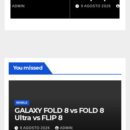
killer
v
9 AGOSTO 2026
ADMIN
You missed
MOBILE
GALAXY FOLD 8 vs FOLD 8
Ultra vs FLIP 8
9 AGOSTO 2026
ADMIN