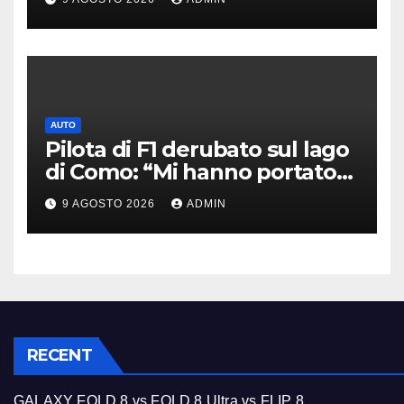
AUTO
Pilota di F1 derubato sul lago
di Como: “Mi hanno portato
via tutto”
9 AGOSTO 2026
ADMIN
RECENT
GALAXY FOLD 8 vs FOLD 8 Ultra vs FLIP 8