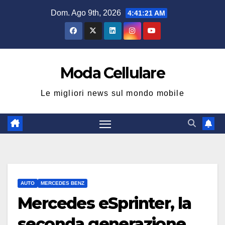
Salta
Dom. Ago 9th, 2026
4:41:22 AM
al
contenuto
Moda Cellulare
Le migliori news sul mondo mobile
AUTO
MERCEDES BENZ
Mercedes eSprinter, la
seconda generazione