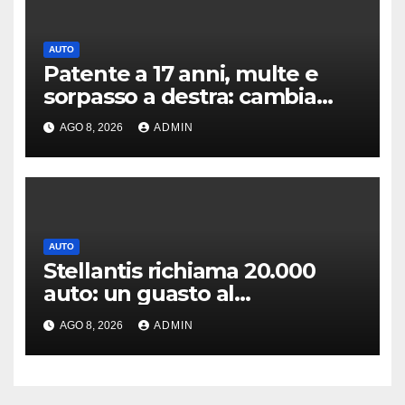
AUTO
Patente a 17 anni, multe e
sorpasso a destra: cambia
tutto, nuove regole allo
AGO 8, 2026
ADMIN
studio
AUTO
Stellantis richiama 20.000
auto: un guasto al
servosterzo potrebbe
AGO 8, 2026
ADMIN
provocare un incendio