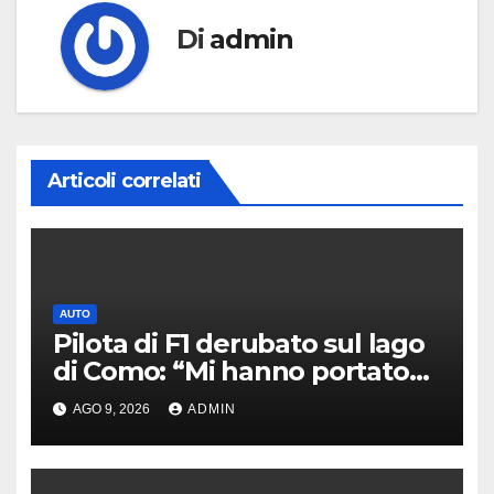
Di
admin
Articoli correlati
AUTO
Pilota di F1 derubato sul lago
di Como: “Mi hanno portato
via tutto”
AGO 9, 2026
ADMIN