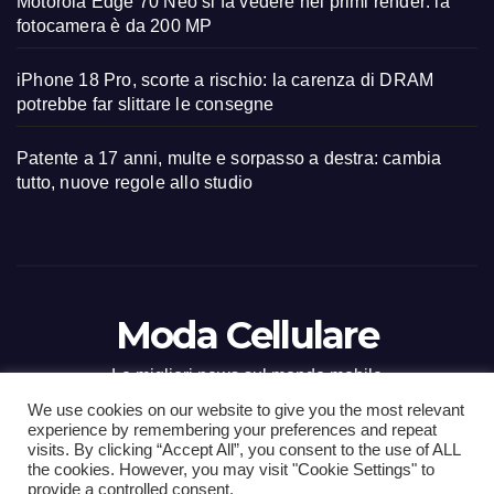
Motorola Edge 70 Neo si fa vedere nei primi render: la
fotocamera è da 200 MP
iPhone 18 Pro, scorte a rischio: la carenza di DRAM
potrebbe far slittare le consegne
Patente a 17 anni, multe e sorpasso a destra: cambia
tutto, nuove regole allo studio
Moda Cellulare
Le migliori news sul mondo mobile
We use cookies on our website to give you the most relevant
experience by remembering your preferences and repeat
visits. By clicking “Accept All”, you consent to the use of ALL
the cookies. However, you may visit "Cookie Settings" to
Proudly powered by WordPress
|
Tema: Newsup di
Themeansar
.
provide a controlled consent.