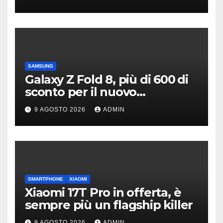
SAMSUNG
Galaxy Z Fold 8, più di 600 di
sconto per il nuovo
pieghevole di Samsung
9 AGOSTO 2026
ADMIN
SMARTPHONE
XIAOMI
Xiaomi 17T Pro in offerta, è
sempre più un flagship killer
9 AGOSTO 2026
ADMIN