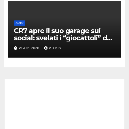
AUTO
CR7 apre il suo garage sui
social: svelati i “giocattoli” da
oltre 40 milioni
AGO 6, 2026
ADMIN