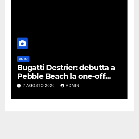
GAMES
SONY
i Destrier: debutta a
Stop ai giochi
 Beach la one-off
PlayStation: 
a dalla Bolide
di Sony è l’
O 2026
ADMIN
7 AGOSTO 2026
conferma