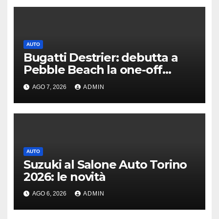
AUTO
Bugatti Destrier: debutta a
Pebble Beach la one-off
derivata dalla Bolide
AGO 7, 2026
ADMIN
AUTO
Suzuki al Salone Auto Torino
2026: le novità
AGO 6, 2026
ADMIN