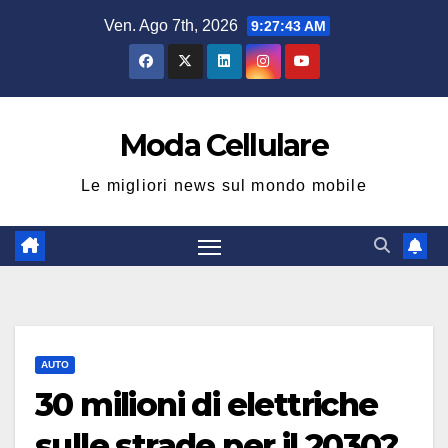
Salta
Ven. Ago 7th, 2026
9:27:44 AM
al
contenuto
Moda Cellulare
Le migliori news sul mondo mobile
AUTO
30 milioni di elettriche
sulle strade per il 2030?