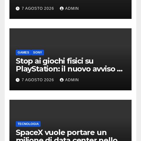
derivata dalla Bolide
7 AGOSTO 2026
ADMIN
GAMES
SONY
Stop ai giochi fisici su
PlayStation: il nuovo avviso di
Sony è l’ennesima conferma
7 AGOSTO 2026
ADMIN
TECNOLOGIA
SpaceX vuole portare un
milione di data center nello