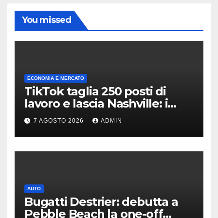
You missed
ECONOMIA E MERCATO
TikTok taglia 250 posti di
lavoro e lascia Nashville: i
motivi della scelta
7 AGOSTO 2026
ADMIN
AUTO
Bugatti Destrier: debutta a
Pebble Beach la one-off