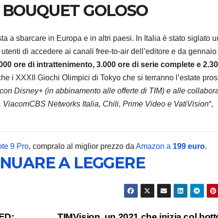
O BOUQUET GOLOSO
a a sbarcare in Europa e in altri paesi. In Italia è stato siglato u
utenti di accedere ai canali free-to-air dell’editore e da gennaio 
HOME
000 ore di intrattenimento, 3.000 ore di serie complete e 2.3
Narwal
he i XXXII Giochi Olimpici di Tokyo che si terranno l’estate pro
20 uffi
 con Disney+ (in abbinamento alle offerte di TIM) e alle collabor
 ViacomCBS Networks Italia, Chili, Prime Video e VatiVision
“,
autopul
7 AGOSTO 2
tempo 
specia
te 9 Pro
, compralo al miglior prezzo da
Amazon a
199 euro
.
INUARE A LEGGERE
design
tessut
ED:
TIMVision, un 2021 che inizia col bott