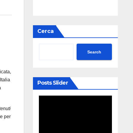
Cerca
Search
icata,
talia
Posts Slider
a
tenuti
ne per