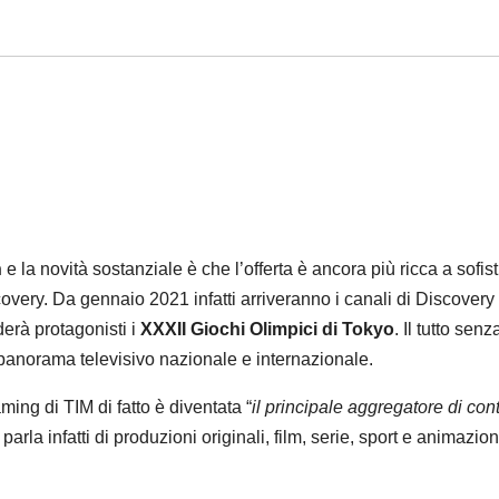
n
e la novità sostanziale è che l’offerta è ancora più ricca a sofist
overy. Da gennaio 2021 infatti arriveranno i canali di Discovery I
nderà protagonisti i
XXXII Giochi Olimpici di Tokyo
. Il tutto senz
l panorama televisivo nazionale e internazionale.
eaming di TIM di fatto è diventata “
il principale aggregatore di con
 parla infatti di produzioni originali, film, serie, sport e animazio