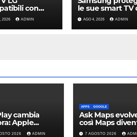
TV LG
Samsung prote
atibili con
le sue smart TV 
ery+ sono in
rischio dei
, 2026
ADMIN
AGO 4, 2026
ADMIN
o i dipinti di
“Residential Pro
 Ross
APPS
GOOGLE
lay cambia
Ask Maps evolve
ra: Apple
così Maps diven
orna Musica e
più intelligente
OSTO 2026
ADMIN
7 AGOSTO 2026
ADM