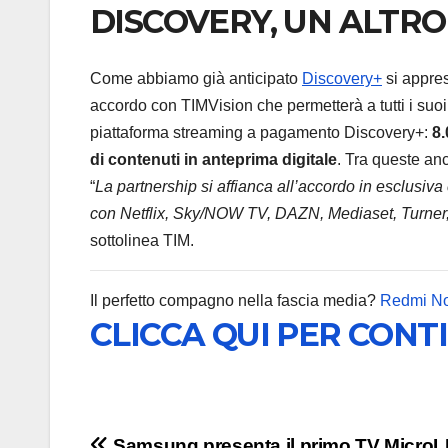
DISCOVERY, UN ALTR
Come abbiamo già anticipato
Discovery+
si apprest
accordo con TIMVision che permetterà a tutti i suoi 
piattaforma streaming a pagamento Discovery+:
8.
di contenuti in anteprima digitale
. Tra queste anc
“
La partnership si affianca all’accordo in esclusiva
con Netflix, Sky/NOW TV, DAZN, Mediaset, Turner,
sottolinea TIM.
Il perfetto compagno nella fascia media?
Redmi No
CLICCA QUI PER CONT
Samsung presenta il primo TV MicroL