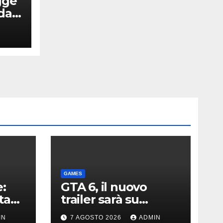
gge
dal
xy”
GAMES
:
GTA 6, il nuovo
ta
trailer sarà su
Netflix: data e ora. E
IN
7 AGOSTO 2026
ADMIN