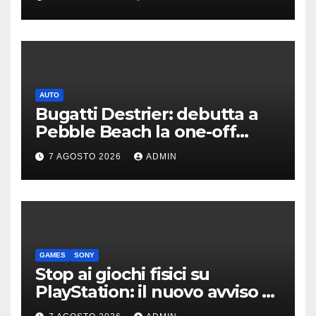
AUTO
Bugatti Destrier: debutta a
Pebble Beach la one-off
derivata dalla Bolide
7 AGOSTO 2026
ADMIN
GAMES
SONY
Stop ai giochi fisici su
PlayStation: il nuovo avviso di
Sony è l’ennesima conferma