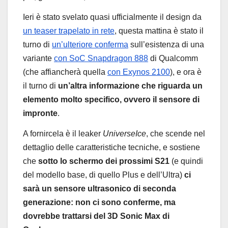
Ieri è stato svelato quasi ufficialmente il design da
un teaser trapelato in rete
, questa mattina è stato il
turno di
un’ulteriore conferma
sull’esistenza di una
variante
con SoC Snapdragon 888
di Qualcomm
(che affiancherà quella
con Exynos 2100
), e ora è
il turno di
un’altra informazione che riguarda un
elemento molto specifico, ovvero il sensore di
impronte
.
A fornircela è il leaker
UniverseIce
, che scende nel
dettaglio delle caratteristiche tecniche, e sostiene
che
sotto lo schermo dei prossimi S21
(e quindi
del modello base, di quello Plus e dell’Ultra)
ci
sarà un sensore ultrasonico di seconda
generazione: non ci sono conferme, ma
dovrebbe trattarsi del 3D Sonic Max di