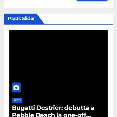
Posts Slider
GAMES
SONY
a a
Stop ai giochi fisici su
PlayStation: il nuovo avviso