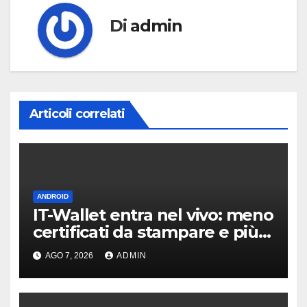
Di
admin
Articoli correlati
ANDROID
IT-Wallet entra nel vivo: meno
certificati da stampare e più
documenti digitali
AGO 7, 2026
ADMIN