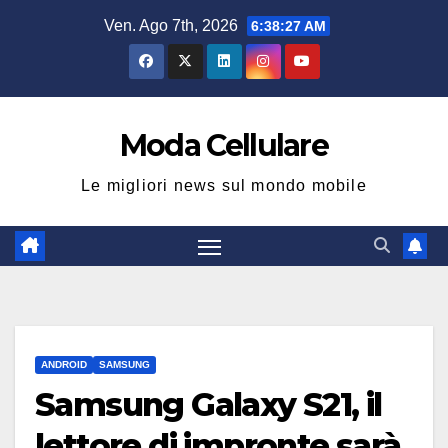
Salta
Ven. Ago 7th, 2026
6:38:27 AM
al
contenuto
Moda Cellulare
Le migliori news sul mondo mobile
ANDROID
SAMSUNG
Samsung Galaxy S21, il
lettore di impronte sarà