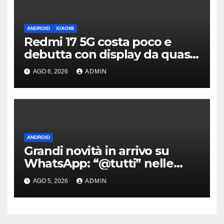
ANDROID
XIAOMI
Redmi 17 5G costa poco e
debutta con display da quasi
7 pollici e batteria enorme
AGO 6, 2026
ADMIN
ANDROID
Grandi novità in arrivo su
WhatsApp: “@tutti” nelle
chat di gruppo e non solo
AGO 5, 2026
ADMIN