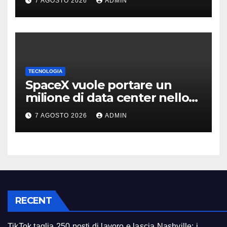
7 AGOSTO 2026
ADMIN
TECNOLOGIA
SpaceX vuole portare un
milione di data center nello
spazio: Nvidia sarà il cervello
7 AGOSTO 2026
ADMIN
RECENT
TikTok taglia 250 posti di lavoro e lascia Nashville: i