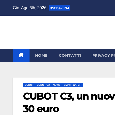
Salta
Gio. Ago 6th, 2026
9:31:43 PM
al
contenuto
HOME
CONTATTI
PRIVACY P
CUBOT
CUBOT C3
NEWS
SMARTWATCH
CUBOT C3, un nuov
30 euro