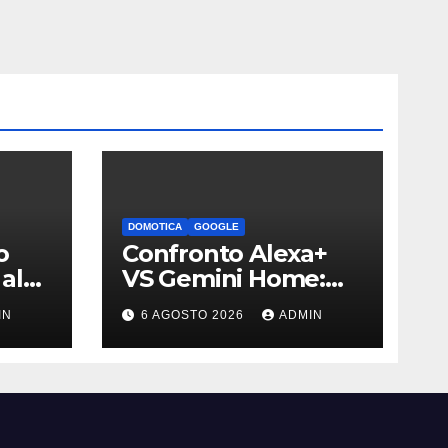
DOMOTICA
GOOGLE
o
Confronto Alexa+
al
VS Gemini Home:
i è
qual è l’assistente
IN
6 AGOSTO 2026
ADMIN
migliore | Video
bili