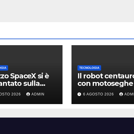
OGIA
TECNOLOGIA
azzo SpaceX si è
Il robot centaur
antato sulla
con motoseghe 
, ma i video
posto delle man
OSTO 2026
ADMIN
6 AGOSTO 2026
ADM
li erano quasi
pronto per le
 falsi
missioni impossi