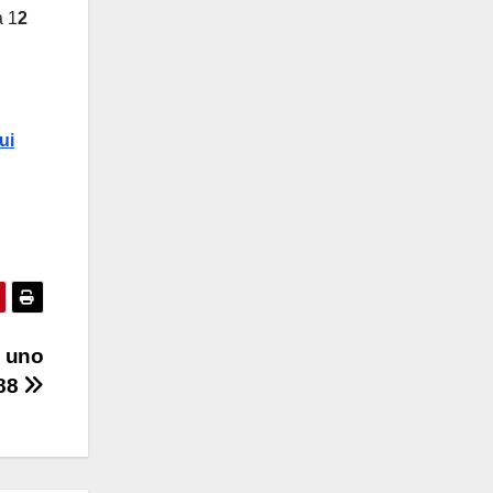
a 1
2
ui
u uno
888