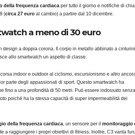
o della frequenza cardiaca
per tutto il giorno e notifiche di chi
9 (
circa 27 euro
al cambio) a partire dal 10 dicembre.
watch a meno di 30 euro
AUTO
Suzuki 
 design a doppia corona. Il corpo in metallo abbinato a cinturini
Salone
risce allo smartwatch un aspetto di classe.
Torino 
6 AGOSTO 2
corsa indoor e outdoor al ciclismo, escursionismo e altro ancora
novità
or parte degli appassionati di sport. Questo smartwatch ha
ne fino a una profondità di 50 metri. Può essere indossato senz
uoto poiché ha la stessa capacità di super impermeabilità dei
io della frequenza cardiaca
, un sensore per il
monitoraggio 
te a raggiungere i propri obiettivi di fitness. Inoltre, C3 vanta fun