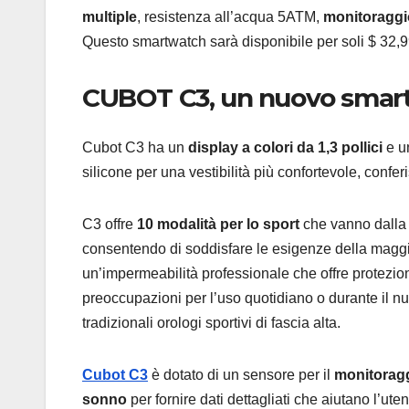
multiple
, resistenza all’acqua 5ATM,
monitoraggi
Questo smartwatch sarà disponibile per soli $ 32,9
CUBOT C3, un nuovo smart
Cubot C3 ha un
display a colori da 1,3 pollici
e un
silicone per una vestibilità più confortevole, confe
C3 offre
10 modalità per lo sport
che vanno dalla 
consentendo di soddisfare le esigenze della maggi
un’impermeabilità professionale che offre protezio
preoccupazioni per l’uso quotidiano o durante il n
tradizionali orologi sportivi di fascia alta.
Cubot C3
è dotato di un sensore per il
monitoragg
sonno
per fornire dati dettagliati che aiutano l’uten