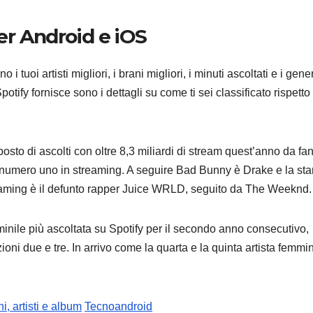
er Android e iOS
uoi artisti migliori, i brani migliori, i minuti ascoltati e i gener
potify fornisce sono i dettagli su come ti sei classificato rispetto
osto di ascolti con oltre 8,3 miliardi di stream quest’anno da fan
numero uno in streaming. A seguire Bad Bunny è Drake e la sta
 streaming è il defunto rapper Juice WRLD, seguito da The Weeknd.
mminile più ascoltata su Spotify per il secondo anno consecutivo,
oni due e tre. In arrivo come la quarta e la quinta artista femmin
.
, artisti e album
Tecnoandroid