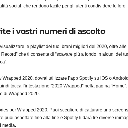
ità social, che rendono facile per gli utenti condividere le loro
ite i vostri numeri di ascolto
MICROSOFT
TEC
Micros
sualizzare le playlist dei tuoi brani migliori del 2020, oltre alle
svela 
Record” che ti consente di “scavare più a fondo in alcuni dei tu
ca”.
l’AI sta
8 AGOSTO 2
riscriv
y Wrapped 2020, dovrai utilizzare l’app Spotify su iOS o Android
modo 
uindi tocca l’intestazione “2020 Wrapped” nella pagina “Home”.
ale di Wrapped 2020.
creare
softwa
Stories per Wrapped 2020. Puoi scegliere di catturare uno screen
e puoi aspettare fino alla fine e Spotify ti darà tre diverse immag
l media.