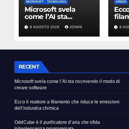
MICROSOFT
TECNOLOGIA
GREEN
Microsoft svela
Ecco
come l’AI sta
fila
riscrivendo il modo
ridu
8 AGOSTO 2026
ADMIN
8 AG
di creare software
dell
chim
RECENT
Microsoft svela come l’AI sta riscrivendo il modo di
creare software
Ecco il reattore a filamento che riduce le emissioni
dell’industria chimica
OddCube è il purificatore d’aria che sfida
lobsolescenza programmata