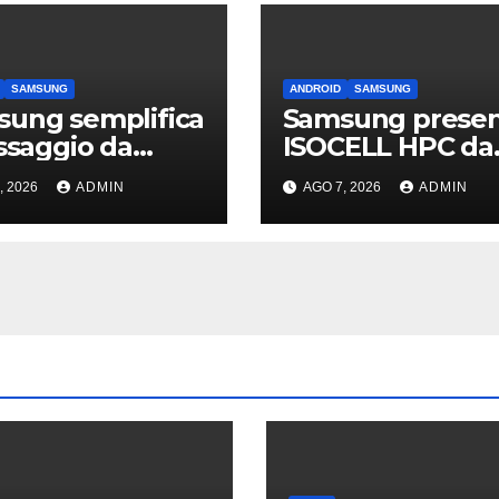
SAMSUNG
ANDROID
SAMSUNG
ung semplifica
Samsung prese
assaggio da
ISOCELL HPC da
ne: passa
200 MP: lo ved
, 2026
ADMIN
AGO 7, 2026
ADMIN
sApp e c’è
sui Galaxy S27?
sistenza