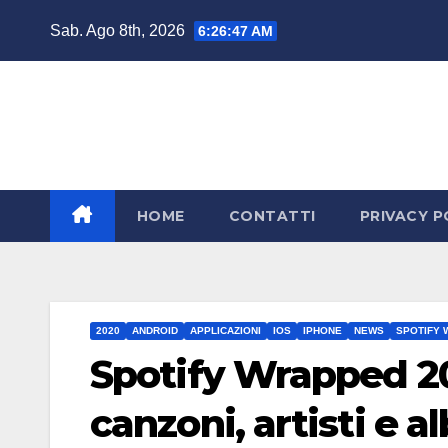
Salta
Sab. Ago 8th, 2026
6:26:48 AM
al
contenuto
HOME
CONTATTI
PRIVACY P
2020
ANDROID
APPLICAZIONI
IOS
IPHONE
NEWS
SPOTIFY
Spotify Wrapped 202
canzoni, artisti e 