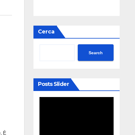
Cerca
Search
Posts Slider
. È