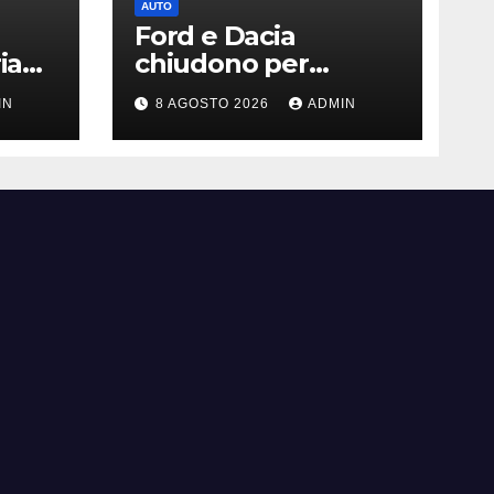
AUTO
Ford e Dacia
ia
chiudono per
siccità: il Danubio
IN
8 AGOSTO 2026
ADMIN
ferma la produzione
auto