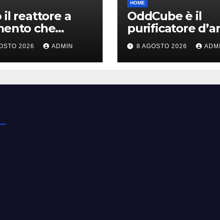
HOME
 il reattore a
OddCube è il
mento che
purificatore d’ar
ce le emissioni
che sfida
OSTO 2026
ADMIN
8 AGOSTO 2026
ADM
’industria
lobsolescenza
ica
programmata