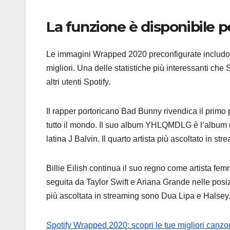
La funzione è disponibile p
Le immagini Wrapped 2020 preconfigurate includono i t
migliori. Una delle statistiche più interessanti che S
altri utenti Spotify.
Il rapper portoricano Bad Bunny rivendica il primo p
tutto il mondo. Il suo album YHLQMDLG è l’album 
latina J Balvin. Il quarto artista più ascoltato in
Billie Eilish continua il suo regno come artista fe
seguita da Taylor Swift e Ariana Grande nelle posizi
più ascoltata in streaming sono Dua Lipa e Halsey
Spotify Wrapped 2020: scopri le tue migliori canzoni