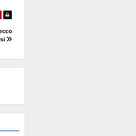
 ecco
rsi