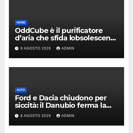
HOME
OddCube è il purificatore
d’aria che sfida lobsolescenza
programmata
8 AGOSTO 2026
ADMIN
AUTO
Ford e Dacia chiudono per
siccità: il Danubio ferma la
produzione auto
8 AGOSTO 2026
ADMIN