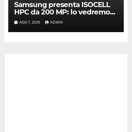
Samsung presenta ISOCELL
HPC da 200 MP: lo vedremo
sui Galaxy S27?
AGO 7, 2026
ADMIN