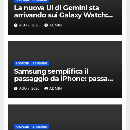
La nuova UI di Gemini sta
arrivando sui Galaxy Watch:
primi avvistamenti
AGO 7, 2026
ADMIN
ANDROID
SAMSUNG
Samsung semplifica il
passaggio da iPhone: passa
WhatsApp e c’è l’assistenza
AGO 7, 2026
ADMIN
ANDROID
SAMSUNG