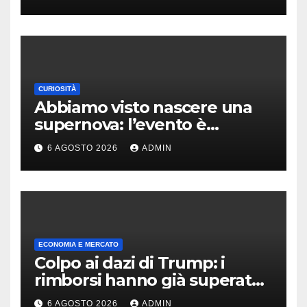
CURIOSITÀ
Abbiamo visto nascere una
supernova: l’evento è
rarissimo
6 AGOSTO 2026
ADMIN
ECONOMIA E MERCATO
Colpo ai dazi di Trump: i
rimborsi hanno già superato i
100 miliardi di dollari
6 AGOSTO 2026
ADMIN