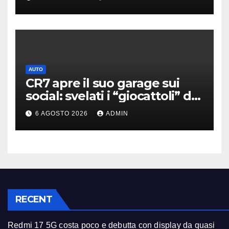
AUTO
CR7 apre il suo garage sui
social: svelati i “giocattoli” da
oltre 40 milioni
6 AGOSTO 2026
ADMIN
RECENT
Redmi 17 5G costa poco e debutta con display da quasi