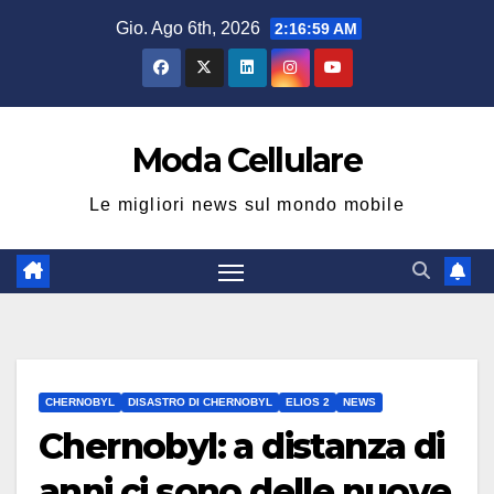
Salta
Gio. Ago 6th, 2026
2:16:59 AM
al
contenuto
Moda Cellulare
Le migliori news sul mondo mobile
CHERNOBYL
DISASTRO DI CHERNOBYL
ELIOS 2
NEWS
Chernobyl: a distanza di
anni ci sono delle nuove