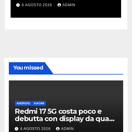
i 100 miliardi di dollari
d
6 AGOSTO 2026
ADMIN
You missed
ANDROID
XIAOMI
Redmi 17 5G costa poco e
debutta con display da quasi
7 pollici e batteria enorme
6 AGOSTO 2026
ADMIN