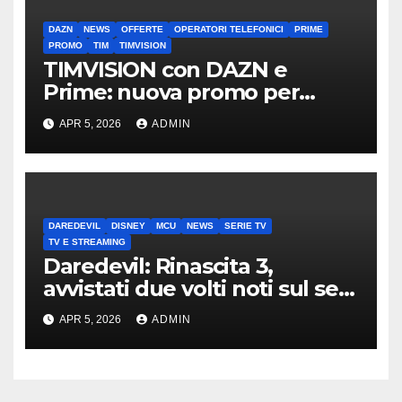
DAZN
NEWS
OFFERTE
OPERATORI TELEFONICI
PRIME
PROMO
TIM
TIMVISION
TIMVISION con DAZN e
Prime: nuova promo per
clienti TIM
APR 5, 2026
ADMIN
DAREDEVIL
DISNEY
MCU
NEWS
SERIE TV
TV E STREAMING
Daredevil: Rinascita 3,
avvistati due volti noti sul set
di New York
APR 5, 2026
ADMIN