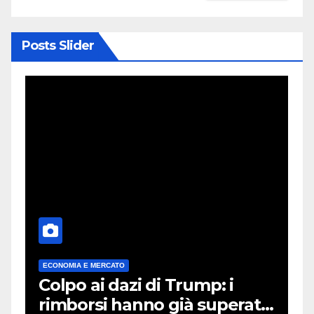
Posts Slider
ECONOMIA E MERCATO
A
Colpo ai dazi di Trump: i
C
rimborsi hanno già superato
s