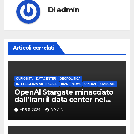
Di
admin
Articoli correlati
CURIOSITÀ
DATACENTER
GEOPOLITICA
INTELLIGENZA ARTIFICIALE
IRAN
NEWS
OPENAI
STARGATE
OpenAI Stargate minacciato
dall’Iran: il data center nel
mirino
APR 5, 2026
ADMIN