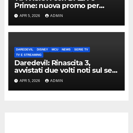
Prime: nuova promo per
clienti TIM
APR 5, 2026
ADMIN
DAREDEVIL
DISNEY
MCU
NEWS
SERIE TV
TV E STREAMING
Daredevil: Rinascita 3,
avvistati due volti noti sul set
di New York
APR 5, 2026
ADMIN