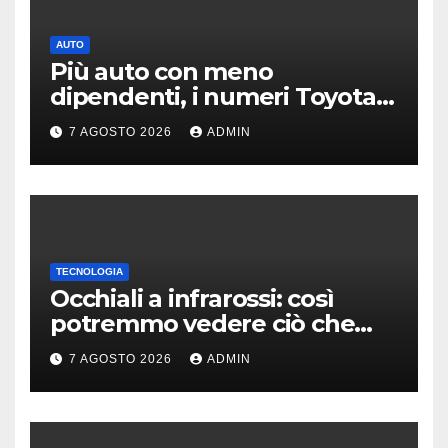
AUTO
Più auto con meno
dipendenti, i numeri Toyota
che “scuotono” Volkswagen
7 AGOSTO 2026
ADMIN
TECNOLOGIA
Occhiali a infrarossi: così
potremmo vedere ciò che
oggi è invisibile
7 AGOSTO 2026
ADMIN