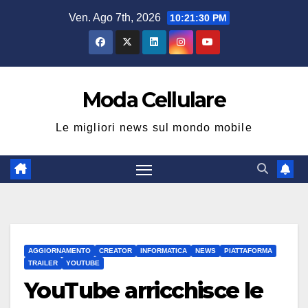
Salta
Ven. Ago 7th, 2026
10:21:31 PM
al
contenuto
Moda Cellulare
Le migliori news sul mondo mobile
AGGIORNAMENTO
CREATOR
INFORMATICA
NEWS
PIATTAFORMA
TRAILER
YOUTUBE
YouTube arricchisce le