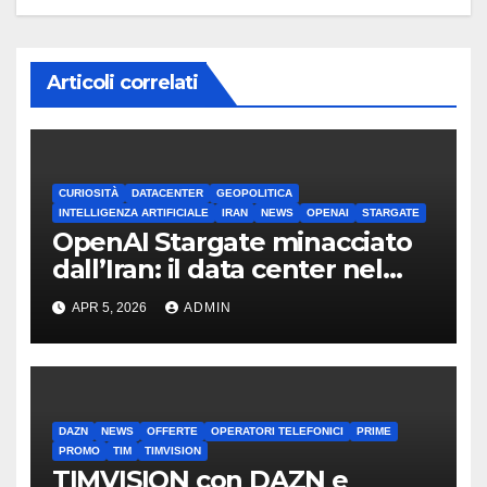
Articoli correlati
CURIOSITÀ
DATACENTER
GEOPOLITICA
INTELLIGENZA ARTIFICIALE
IRAN
NEWS
OPENAI
STARGATE
OpenAI Stargate minacciato
dall’Iran: il data center nel
mirino
APR 5, 2026
ADMIN
DAZN
NEWS
OFFERTE
OPERATORI TELEFONICI
PRIME
PROMO
TIM
TIMVISION
TIMVISION con DAZN e