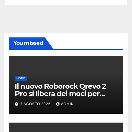
You missed
HOME
Il nuovo Roborock Qrevo 2
Pro si libera dei moci per
pulire i tappeti | PREZZO
7 AGOSTO 2026
ADMIN