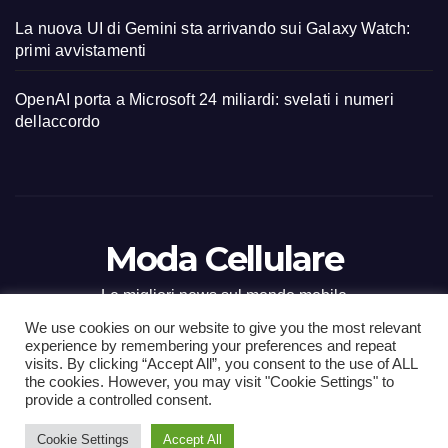
La nuova UI di Gemini sta arrivando sui Galaxy Watch:
primi avvistamenti
OpenAI porta a Microsoft 24 miliardi: svelati i numeri
dellaccordo
Moda Cellulare
Le migliori news sul mondo mobile
We use cookies on our website to give you the most relevant
experience by remembering your preferences and repeat
visits. By clicking “Accept All”, you consent to the use of ALL
the cookies. However, you may visit "Cookie Settings" to
Proudly powered by WordPress
|
Tema: Newsup di
Themeansar
.
provide a controlled consent.
Cookie Settings
Accept All
Home
Contact
CONTATTI
Privacy Policy