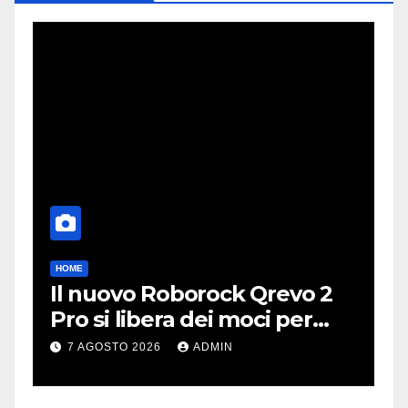
HOME
A
Il nuovo Roborock Qrevo 2
P
Pro si libera dei moci per
d
pulire i tappeti | PREZZO
c
7 AGOSTO 2026
ADMIN