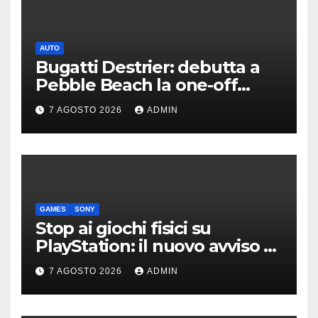
AUTO
Bugatti Destrier: debutta a
Pebble Beach la one-off
derivata dalla Bolide
7 AGOSTO 2026
ADMIN
GAMES
SONY
Stop ai giochi fisici su
PlayStation: il nuovo avviso di
Sony è l’ennesima conferma
7 AGOSTO 2026
ADMIN