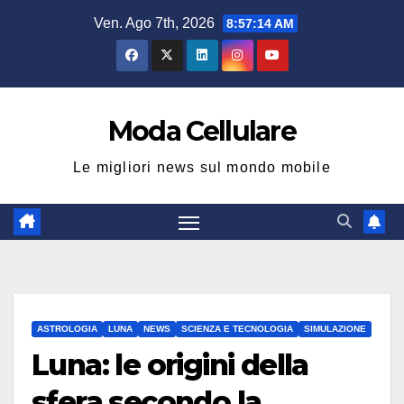
Salta
Ven. Ago 7th, 2026
8:57:15 AM
al
contenuto
Moda Cellulare
Le migliori news sul mondo mobile
ASTROLOGIA
LUNA
NEWS
SCIENZA E TECNOLOGIA
SIMULAZIONE
Luna: le origini della
sfera secondo la