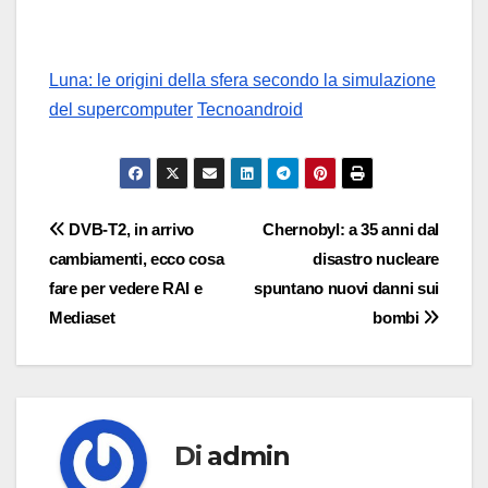
Luna: le origini della sfera secondo la simulazione
del supercomputer
Tecnoandroid
Navigazione
DVB-T2, in arrivo
Chernobyl: a 35 anni dal
cambiamenti, ecco cosa
disastro nucleare
articoli
fare per vedere RAI e
spuntano nuovi danni sui
Mediaset
bombi
Di
admin