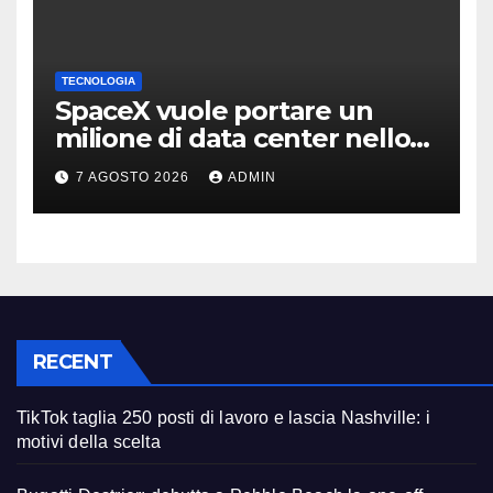
TECNOLOGIA
SpaceX vuole portare un
milione di data center nello
spazio: Nvidia sarà il cervello
7 AGOSTO 2026
ADMIN
RECENT
TikTok taglia 250 posti di lavoro e lascia Nashville: i
motivi della scelta