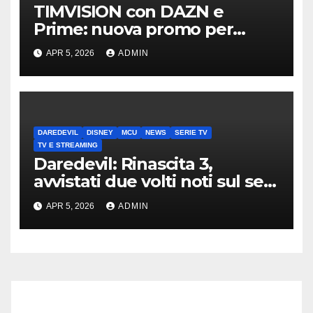
TIMVISION con DAZN e
Prime: nuova promo per
clienti TIM
APR 5, 2026
ADMIN
DAREDEVIL
DISNEY
MCU
NEWS
SERIE TV
TV E STREAMING
Daredevil: Rinascita 3,
avvistati due volti noti sul set
di New York
APR 5, 2026
ADMIN