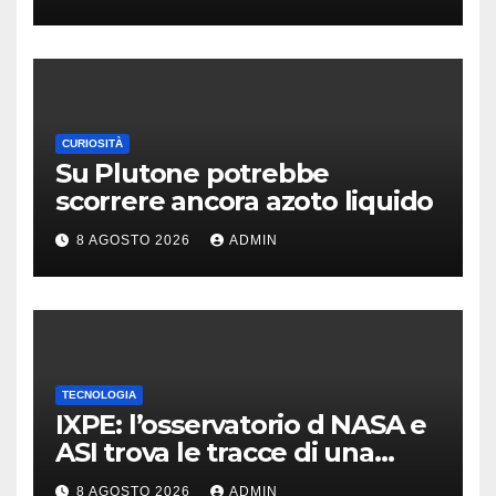
potenziata
CURIOSITÀ
Su Plutone potrebbe
scorrere ancora azoto liquido
8 AGOSTO 2026
ADMIN
TECNOLOGIA
IXPE: l’osservatorio d NASA e
ASI trova le tracce di una
teoria formulata 90 anni fa
8 AGOSTO 2026
ADMIN