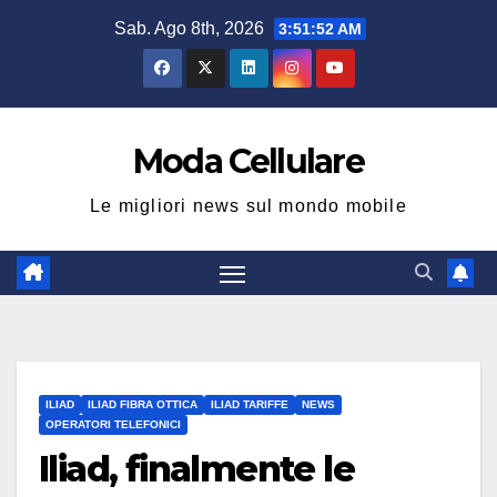
Salta
Sab. Ago 8th, 2026
3:51:53 AM
al
contenuto
Moda Cellulare
Le migliori news sul mondo mobile
ILIAD
ILIAD FIBRA OTTICA
ILIAD TARIFFE
NEWS
OPERATORI TELEFONICI
Iliad, finalmente le