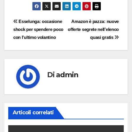
Navigazione
Esselunga: occasione
Amazon è pazza: nuove
shock per spendere poco
offerte segrete nell’elenco
articoli
con l’ultimo volantino
quasi gratis
Di
admin
Articoli correlati