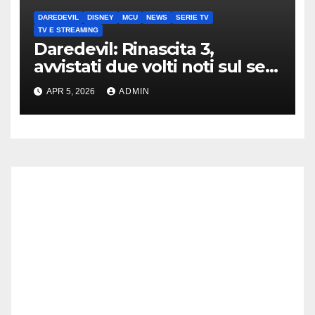
DAREDEVIL
DISNEY
MCU
NEWS
SERIE TV
TV E STREAMING
Daredevil: Rinascita 3,
avvistati due volti noti sul set
di New York
APR 5, 2026
ADMIN