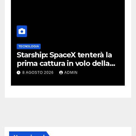
TECNOLOGIA
 e
Starship: SpaceX tenterà la
prima cattura in volo della
navetta
8 AGOSTO 2026
ADMIN