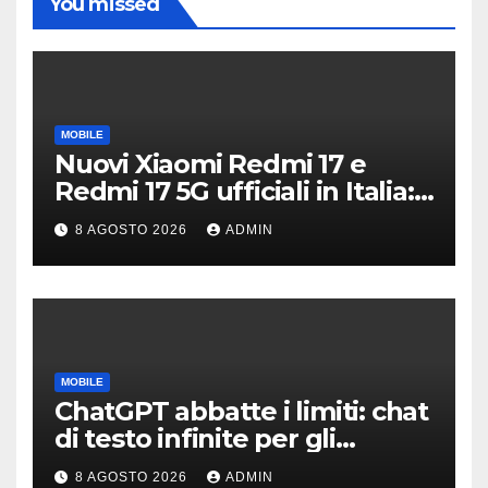
You missed
MOBILE
Nuovi Xiaomi Redmi 17 e
Redmi 17 5G ufficiali in Italia:
specifiche tecniche,
8 AGOSTO 2026
ADMIN
differenze e prezzi
MOBILE
ChatGPT abbatte i limiti: chat
di testo infinite per gli
account gratis e intelligenza
8 AGOSTO 2026
ADMIN