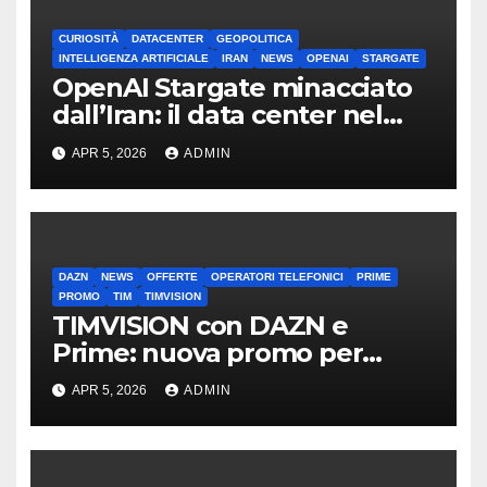
CURIOSITÀ
DATACENTER
GEOPOLITICA
INTELLIGENZA ARTIFICIALE
IRAN
NEWS
OPENAI
STARGATE
OpenAI Stargate minacciato
dall’Iran: il data center nel
mirino
APR 5, 2026
ADMIN
DAZN
NEWS
OFFERTE
OPERATORI TELEFONICI
PRIME
PROMO
TIM
TIMVISION
TIMVISION con DAZN e
Prime: nuova promo per
clienti TIM
APR 5, 2026
ADMIN