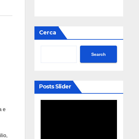
Cerca
Search
Posts Slider
l
a e
lio,