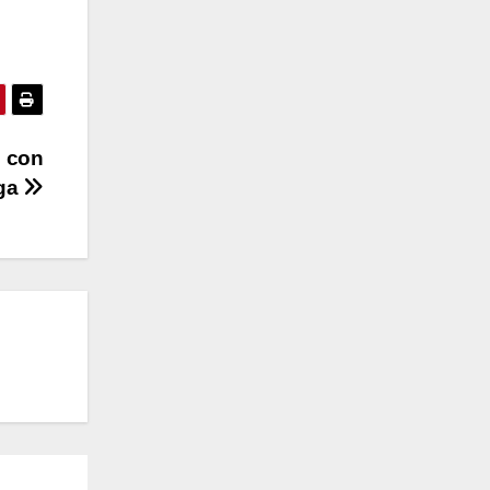
d con
iga