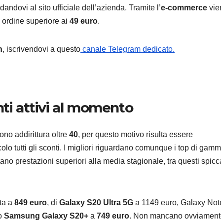
dandovi al sito ufficiale dell’azienda. Tramite l’
e-commerce
vie
 ordine superiore ai
49 euro
.
n
, iscrivendovi a questo
canale Telegram dedicato.
ANDROID
SAMSU
Samsu
Galaxy:
nti attivi al momento
strum
9 AGOSTO 2
integr
ono addirittura oltre
40
, per questo motivo risulta essere
liberar
colo tutti gli sconti. I migliori riguardano comunque i top di gamm
no prestazioni superiori alla media stagionale, tra questi spicc
sullo
smart
ita a
849 euro
, di
Galaxy S20 Ultra 5G
a 1149 euro, Galaxy Not
mo
Samsung Galaxy S20+
a
749 euro
. Non mancano ovviament