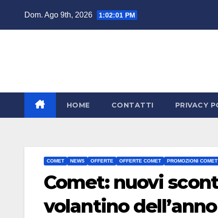
Salta
Dom. Ago 9th, 2026
1:02:02 PM
al
contenuto
HOME
CONTATTI
PRIVACY P
COMET
NEWS
OFFERTE
OFFERTE COMET
PROMOZIONI COMET
Comet: nuovi sconti
volantino dell’anno