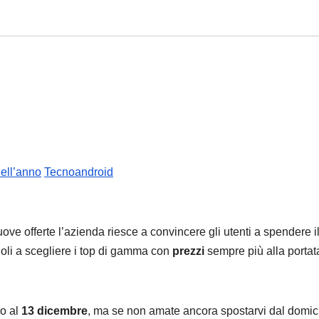
dell’anno
Tecnoandroid
ve offerte l’azienda riesce a convincere gli utenti a spendere i
doli a scegliere i top di gamma con
prezzi
sempre più alla portat
no al
13 dicembre
, ma se non amate ancora spostarvi dal domici