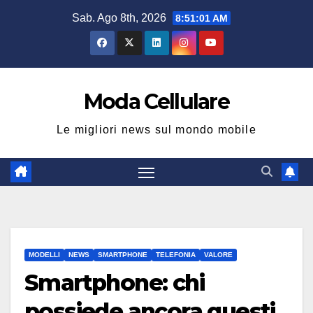
Salta
Sab. Ago 8th, 2026
8:51:01 AM
al
contenuto
Moda Cellulare
Le migliori news sul mondo mobile
MODELLI
NEWS
SMARTPHONE
TELEFONIA
VALORE
Smartphone: chi
possiede ancora questi