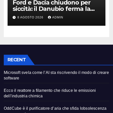
Ford e Dacia chiudono per
siccità: il Danubio ferma la
produzione auto
8 AGOSTO 2026
ADMIN
RECENT
Microsoft svela come l’AI sta riscrivendo il modo di creare
software
Ecco il reattore a filamento che riduce le emissioni
dell’industria chimica
OddCube è il purificatore d’aria che sfida lobsolescenza