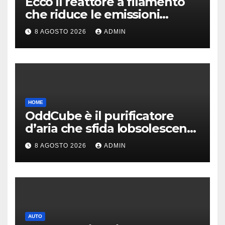
Ecco il reattore a filamento
che riduce le emissioni
dell’industria chimica
8 AGOSTO 2026
ADMIN
HOME
OddCube è il purificatore
d’aria che sfida lobsolescenza
programmata
8 AGOSTO 2026
ADMIN
AUTO