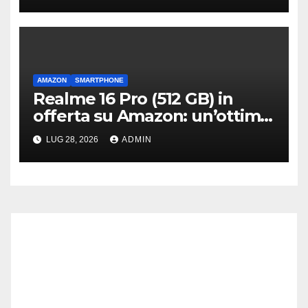
AMAZON
SMARTPHONE
Realme 16 Pro (512 GB) in
offerta su Amazon: un’ottima
scelta per un mid-range di
LUG 28, 2026
ADMIN
qualità