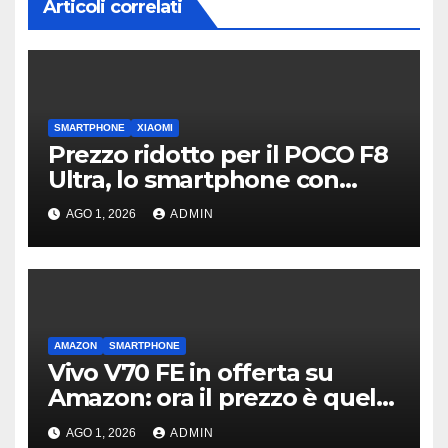
Articoli correlati
SMARTPHONE
XIAOMI
Prezzo ridotto per il POCO F8
Ultra, lo smartphone con
subwoofer Bose sul retro
AGO 1, 2026
ADMIN
AMAZON
SMARTPHONE
Vivo V70 FE in offerta su
Amazon: ora il prezzo è quello
giusto?
AGO 1, 2026
ADMIN