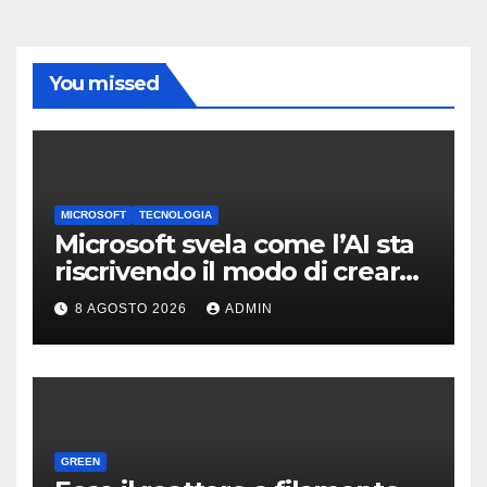
You missed
MICROSOFT
TECNOLOGIA
Microsoft svela come l’AI sta
riscrivendo il modo di creare
software
8 AGOSTO 2026
ADMIN
GREEN