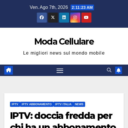
Salta
Ven. Ago 7th, 2026
2:11:24 AM
al
contenuto
Moda Cellulare
Le migliori news sul mondo mobile
IPTV
IPTV ABBONAMENTO
IPTV ITALIA
NEWS
IPTV: doccia fredda per
chi ha un abbonamento,