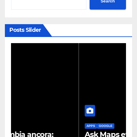
Search
Posts Slider
APPS
GOOGLE
G
Ask Maps evolve: così Maps
G