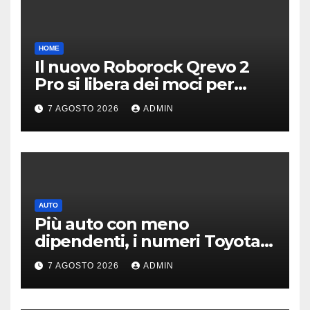
HOME
Il nuovo Roborock Qrevo 2
Pro si libera dei moci per
pulire i tappeti | PREZZO
7 AGOSTO 2026
ADMIN
AUTO
Più auto con meno
dipendenti, i numeri Toyota
che “scuotono” Volkswagen
7 AGOSTO 2026
ADMIN