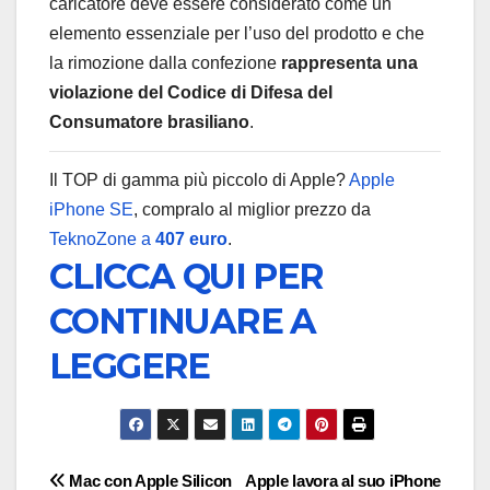
caricatore deve essere considerato come un
elemento essenziale per l’uso del prodotto e che
la rimozione dalla confezione
rappresenta una
violazione del Codice di Difesa del
Consumatore brasiliano
.
Il TOP di gamma più piccolo di Apple?
Apple
iPhone SE
, compralo al miglior prezzo da
TeknoZone a
407 euro
.
CLICCA QUI PER
CONTINUARE A
LEGGERE
Navigazione
Mac con Apple Silicon
Apple lavora al suo iPhone