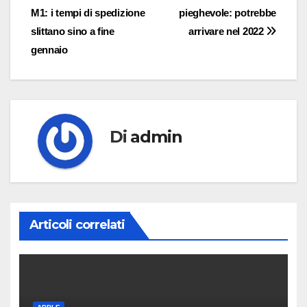
M1: i tempi di spedizione
pieghevole: potrebbe
articoli
slittano sino a fine
arrivare nel 2022
gennaio
Di
admin
Articoli correlati