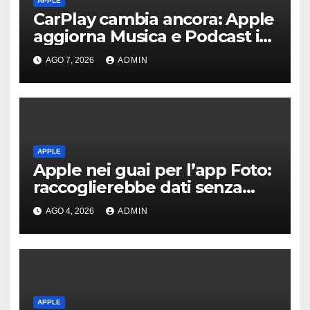
APPLE
CarPlay cambia ancora: Apple
aggiorna Musica e Podcast in
auto
AGO 7, 2026
ADMIN
APPLE
Apple nei guai per l’app Foto:
raccoglierebbe dati senza
consenso
AGO 4, 2026
ADMIN
APPLE