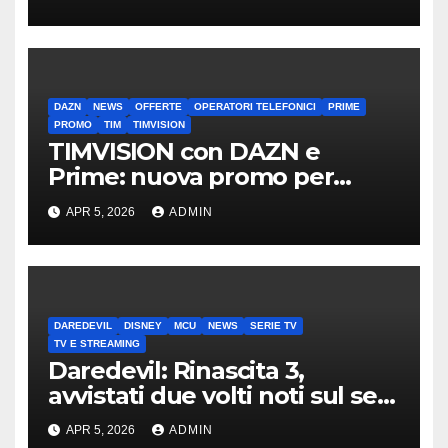
DAZN
NEWS
OFFERTE
OPERATORI TELEFONICI
PRIME
PROMO
TIM
TIMVISION
TIMVISION con DAZN e
Prime: nuova promo per
clienti TIM
APR 5, 2026
ADMIN
DAREDEVIL
DISNEY
MCU
NEWS
SERIE TV
TV E STREAMING
Daredevil: Rinascita 3,
avvistati due volti noti sul set
di New York
APR 5, 2026
ADMIN