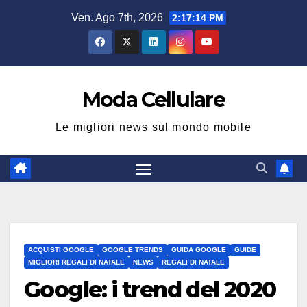
Salta
Ven. Ago 7th, 2026
2:17:15 PM
al
contenuto
Moda Cellulare
Le migliori news sul mondo mobile
ACQUISTI GOOGLE
GOOGLE TRENDS
GUIDA GOOGLE
GUIDE
MIGLIORI REGALI DI NATALE
NEWS
REGALI DI NATALE
Google: i trend del 2020