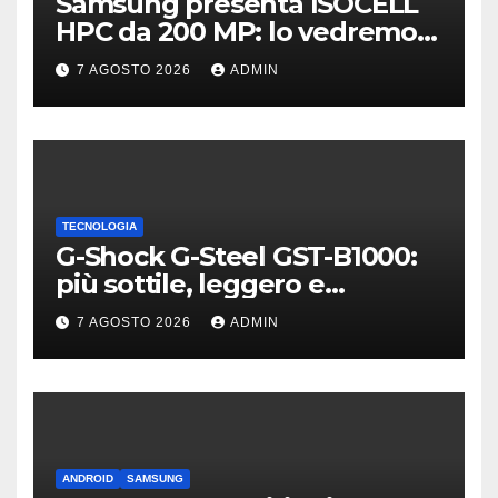
Samsung presenta ISOCELL
HPC da 200 MP: lo vedremo
sui Galaxy S27?
7 AGOSTO 2026
ADMIN
TECNOLOGIA
G-Shock G-Steel GST-B1000:
più sottile, leggero e
connesso
7 AGOSTO 2026
ADMIN
ANDROID
SAMSUNG