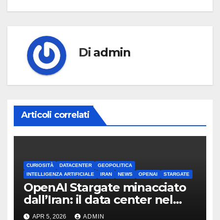
Di
admin
Articoli correlati
CURIOSITÀ
DATACENTER
GEOPOLITICA
INTELLIGENZA ARTIFICIALE
IRAN
NEWS
OPENAI
STARGATE
OpenAI Stargate minacciato
dall’Iran: il data center nel
mirino
APR 5, 2026
ADMIN