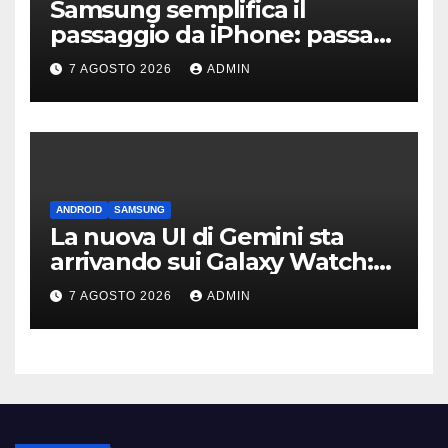
Samsung semplifica il
passaggio da iPhone: passa
WhatsApp e c’è l’assistenza
7 AGOSTO 2026
ADMIN
ANDROID
SAMSUNG
La nuova UI di Gemini sta
arrivando sui Galaxy Watch:
primi avvistamenti
7 AGOSTO 2026
ADMIN