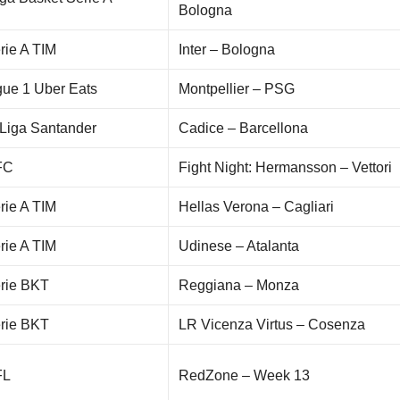
Bologna
rie A TIM
Inter – Bologna
gue 1 Uber Eats
Montpellier – PSG
Liga Santander
Cadice – Barcellona
FC
Fight Night: Hermansson – Vettori
rie A TIM
Hellas Verona – Cagliari
rie A TIM
Udinese – Atalanta
rie BKT
Reggiana – Monza
rie BKT
LR Vicenza Virtus – Cosenza
FL
RedZone – Week 13