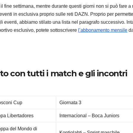
 il fine settimana, mentre durante questi giorni non si può fare 
 eventi in esclusiva proprio sulle reti DAZN. Proprio per permette
li eventi, abbiamo stilato una lista nel paragrafo successivo. Int
rtivo esclusivo, potete sottoscrivere
l’abbonamento mensile
d
ANDROID
SAMSU
Samsu
Galaxy:
strum
9 AGOSTO 2
o con tutti i match e gli incontri
integr
liberar
sullo
sconi Cup
Giornata 3
smart
pa Libertadores
Internacional – Boca Juniors
ppa del Mondo di
Kontiolahti – Sprint maschile