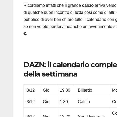
Ricordiamo infatti che il grande
calcio
arriva verso
di qualche buon incontro di
lotta
così come di altri
pubblico di aver ben chiaro tutto il calendario con g
se non volete perdervi neanche un avvenimento spo
€.
DAZN: il calendario complet
della settimana
3/12
Gio
19:30
Biliardo
Mo
3/12
Gio
1:30
Calcio
Co
Co
3/12
Gio
13:20
Sport Invernali