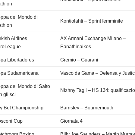
athlon
ppa del Mondo di
Kontiolahti – Sprint femminile
athlon
rkish Airlines
AX Armani Exchange Milano –
roLeague
Panathinaikos
pa Libertadores
Gremio – Guarani
pa Sudamericana
Vasco da Gama – Defensa y Justic
ppa del Mondo di Salto
Nizhny Tagil – HS 134: qualificazio
n gli sci
y Bet Championship
Barnsley – Bournemouth
sconi Cup
Giornata 4
tchroom Boxing
Billy Joe Saunders – Martin Murra