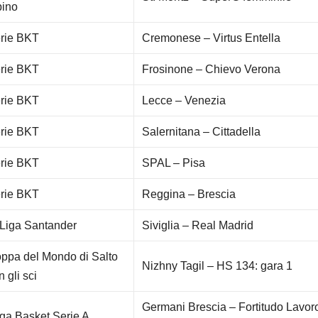
pino
rie BKT
Cremonese – Virtus Entella
rie BKT
Frosinone – Chievo Verona
rie BKT
Lecce – Venezia
rie BKT
Salernitana – Cittadella
rie BKT
SPAL – Pisa
rie BKT
Reggina – Brescia
Liga Santander
Siviglia – Real Madrid
ppa del Mondo di Salto
Nizhny Tagil – HS 134: gara 1
n gli sci
Germani Brescia – Fortitudo Lavor
ga Basket Serie A