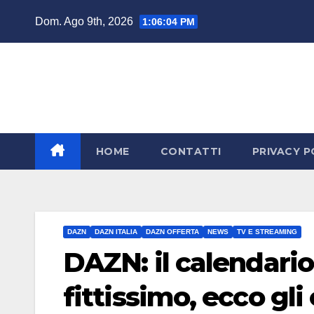
Salta
Dom. Ago 9th, 2026
1:06:05 PM
al
contenuto
HOME
CONTATTI
PRIVACY P
DAZN
DAZN ITALIA
DAZN OFFERTA
NEWS
TV E STREAMING
DAZN: il calendari
fittissimo, ecco gli